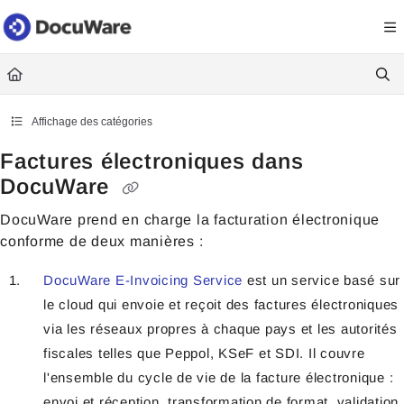
Documentation Index
Fetch the complete documentation index at:
https://knowledgecenter
Use this file to discover all available pages before exploring further.
Affichage des catégories
Factures électroniques dans
DocuWare
DocuWare prend en charge la facturation électronique
conforme de deux manières :
DocuWare E-Invoicing Service
est un service basé sur
le cloud qui envoie et reçoit des factures électroniques
via les réseaux propres à chaque pays et les autorités
fiscales telles que Peppol, KSeF et SDI. Il couvre
l'ensemble du cycle de vie de la facture électronique :
envoi et réception, transformation de format, validation,