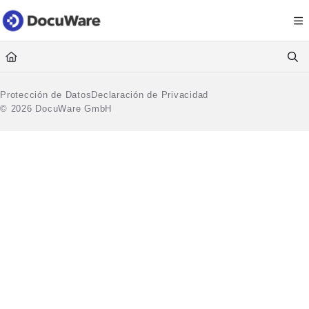
Documentation Index
Fetch the complete documentation index at:
https://knowledgecenter
Use this file to discover all available pages before exploring further.
Protección de Datos
Declaración de Privacidad
© 2026 DocuWare GmbH