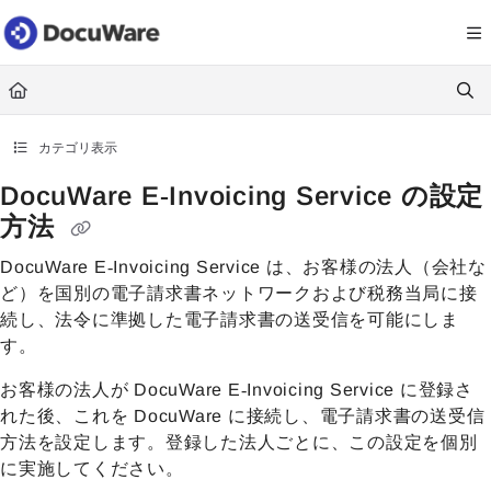
Documentation Index
Fetch the complete documentation index at:
https://knowledgecenter
Use this file to discover all available pages before exploring further.
カテゴリ表示
DocuWare E‑Invoicing Service の設定
方法
DocuWare E‑Invoicing Service は、お客様の法人（会社な
ど）を国別の電子請求書ネットワークおよび税務当局に接
続し、法令に準拠した電子請求書の送受信を可能にしま
す。
お客様の法人が DocuWare E‑Invoicing Service に登録さ
れた後、これを DocuWare に接続し、電子請求書の送受信
方法を設定します。登録した法人ごとに、この設定を個別
に実施してください。