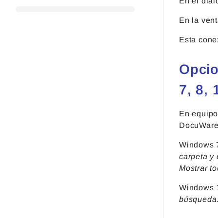
En el diál
En la ven
Esta cone
Opcio
7, 8, 
En equipo
DocuWare 
Windows 7
carpeta y
Mostrar to
Windows 1
búsqueda