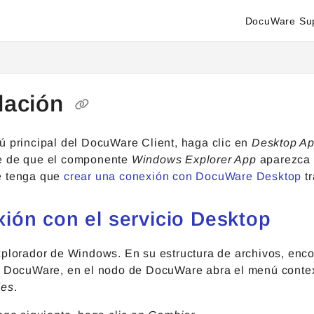
DocuWare Su
enter.docuware.com/llms.txt
ther.
alación
ú principal del DocuWare Client, haga clic en
Desktop A
e de que el componente
Windows Explorer App
aparezca s
e tenga que
crear una conexión con DocuWare Desktop
tr
ión con el servicio Desktop
xplorador de Windows. En su estructura de archivos, enc
a DocuWare, en el nodo de DocuWare abra el menú contex
des
.