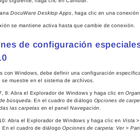
ogo siguiente, haga clic en
Cambiar
.
tana
DocuWare Desktop Apps
, haga clic en una conexió
xión se mantiene activa hasta que cambie de conexión.
nes de configuración especiale
10
s con Windows, debe definir una configuración específic
se muestre en el sistema de archivos.
, 8: Abra el Explorador de Windows y haga clic en
Organ
 de búsqueda
. En el cuadro de diálogo
Opciones de carpe
das las carpetas
en el panel
Navegación
.
0: Abra el Explorador de Windows y haga clic en
Vista 
. En el cuadro de diálogo
Opciones de carpeta: Ver > Pan