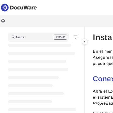
Documentation Index
Fetch the complete documentation index at:
https://knowledgec
Use this file to discover all available pages before exploring fur
Inst
Buscar
CMD+K
Press CMD+K to open search
En el men
Asegúres
puede qu
Conex
Abra el E
el sistem
Propieda