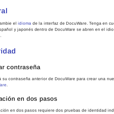
al
cambie el
idioma
de la interfaz de DocuWare. Tenga en cu
español y japonés dentro de DocuWare se abren en el idio
.
idad
r contraseña
á su contraseña anterior de DocuWare para crear una nu
are
.
cación en dos pasos
cación en dos pasos requiere dos pruebas de identidad in