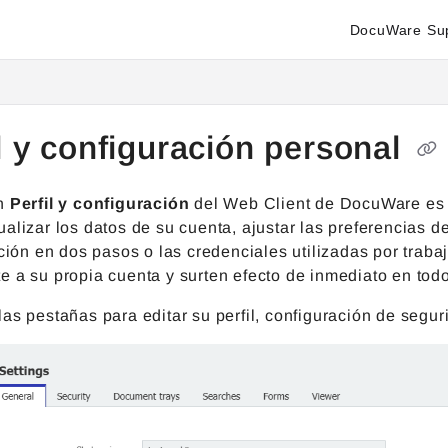
DocuWare Su
enter.docuware.com/llms.txt
ther.
l y configuración personal
ón
Perfil y configuración
del Web Client de DocuWare es e
alizar los datos de su cuenta, ajustar las preferencias d
ación en dos pasos o las credenciales utilizadas por tra
 a su propia cuenta y surten efecto de inmediato en todo
as pestañas para editar su perfil, configuración de segur