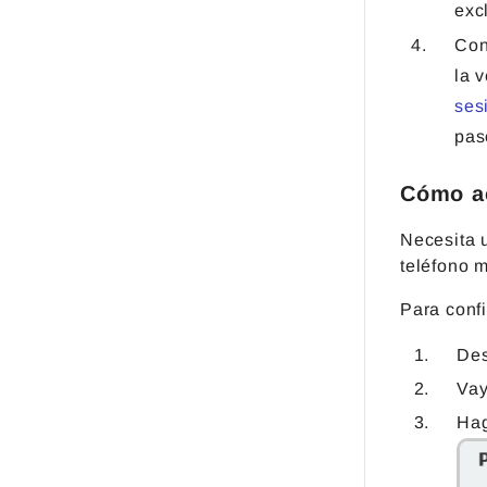
exc
Con
la 
ses
pas
Cómo ac
Necesita 
teléfono m
Para confi
Des
Va
Hag