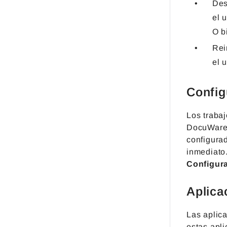
Des
el 
O b
Rei
el 
Config
Los trabaj
DocuWare 
configurad
inmediato
Configur
Aplica
Las aplic
estas apli