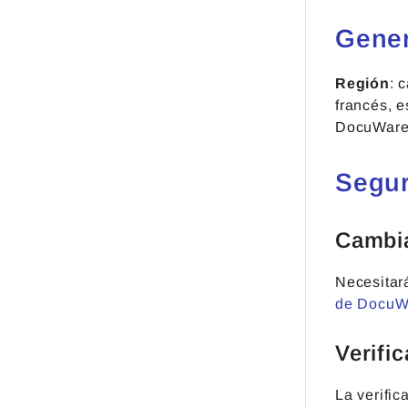
Gener
Región
: 
francés, 
DocuWare
Segur
Cambia
Necesitar
de DocuW
Verifi
La verifi