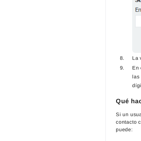
La 
En 
las
díg
Qué hac
Si un usu
contacto 
puede: