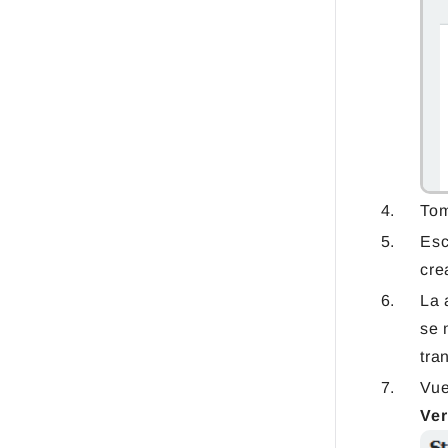
Tom
Esc
cre
La 
se 
tra
Vue
Ver