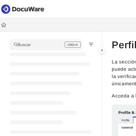
Documentation Index
Fetch the complete documentation index at:
https://knowledgec
Use this file to discover all available pages before exploring fur
Perfi
Buscar
CMD+K
Press CMD+K to open search
La secci
puede actu
la verific
únicamente
Acceda a l