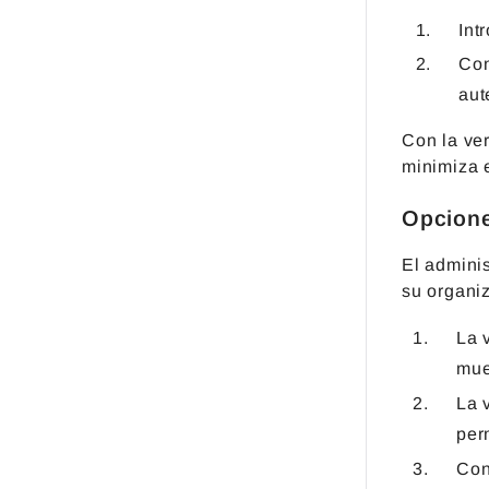
Int
Con
aut
Con la ve
minimiza 
Opcione
El admini
su organi
La 
mue
La 
per
Con