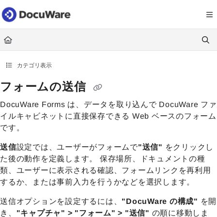
Documentation Index
Fetch the complete documentation index at:
https://knowledgecenter
Use this file to discover all available pages before exploring further.
カテゴリ表示
フォームの送信
DocuWare Forms は、データを取り込んで DocuWare ファ
イルキャビネットに直接保存できる Web ベースのフォーム
です。
送信
設定では、ユーザーがフォームで
"送信"
をクリックし
た後の動作を定義します。 保存場所、ドキュメントの種
類、ユーザーに表示される確認、フォームリンクを再利用
するか、または事前入力を行うかなどを選択します。
送信オプションを設定するには、
"DocuWare の構成"
を開
き、
"キャプチャ" > "フォーム" > "送信"
の順に移動しま