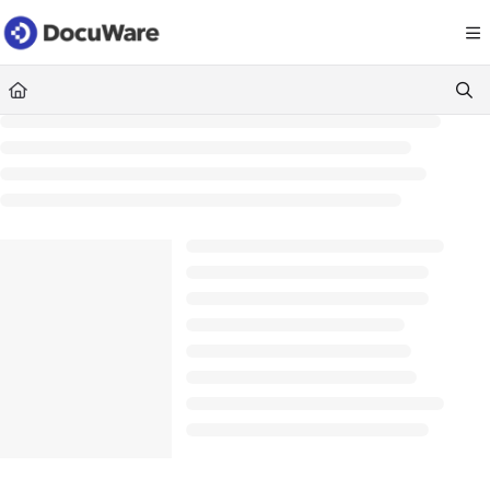
Documentation Index
Fetch the complete documentation index at:
https://knowledgecenter
Use this file to discover all available pages before exploring further.