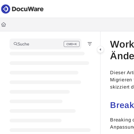
Documentation Index
Fetch the complete documentation index at:
https://knowledgec
Use this file to discover all available pages before exploring fur
Work
Suche
CMD+K
Press CMD+K to open search
Änd
Dieser Ar
Migrieren
skizziert
Brea
Breaking 
Anpassung