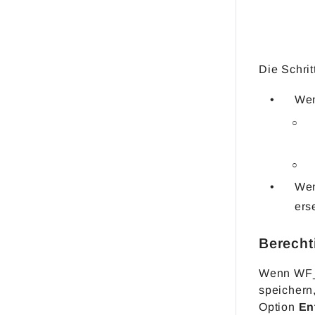
Die Schri
Wen
Wen
ers
Berecht
Wenn WF_A
speichern,
Option
En