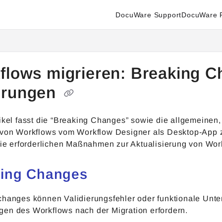
DocuWare Support
DocuWare P
enter.docuware.com/llms.txt
ther.
flows migrieren: Breaking C
erungen
tikel fasst die “Breaking Changes” sowie die allgemeine
 von Workflows vom Workflow Designer als Desktop-App 
 die erforderlichen Maßnahmen zur Aktualisierung von Wor
king Changes
changes können Validierungsfehler oder funktionale Unt
en des Workflows nach der Migration erfordern.