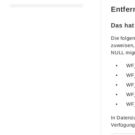
Entfer
Das hat
Die folge
zuweisen, 
NULL migr
WF
WF
WF
WF
WF
In Datenz
Verfügung