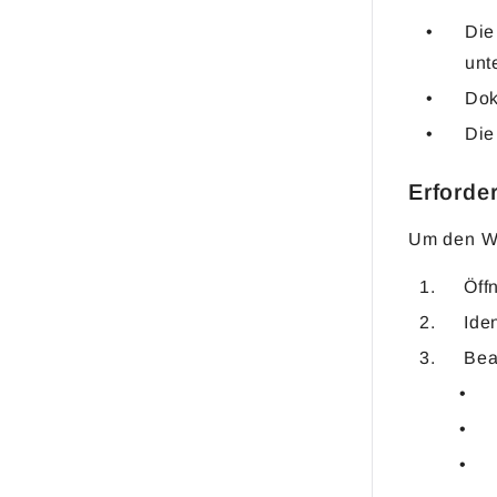
Die
unt
Dok
Die
Erforde
Um den Wor
Öff
Ide
Bea