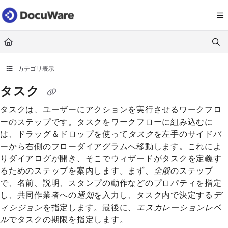
Documentation Index
Fetch the complete documentation index at:
https://knowledgecenter
Use this file to discover all available pages before exploring further.
カテゴリ表示
タスク
タスクは、ユーザーにアクションを実行させるワークフロ
ーのステップです。タスクをワークフローに組み込むに
は、ドラッグ＆ドロップを使って
タスク
を左手のサイドバ
ーから右側のフローダイアグラムへ移動します。これによ
りダイアログが開き、そこでウィザードがタスクを定義す
るためのステップを案内します。まず、
全般
のステップ
で、名前、説明、スタンプの動作などのプロパティを指定
し、共同作業者への
通知
を入力し、タスク内で決定する
デ
ィシジョン
を指定します。最後に、
エスカレーションレベ
ル
でタスクの期限を指定します。