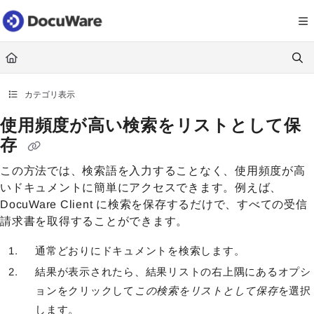
Documentation Index
Fetch the complete documentation index at:
https://knowledgecenter
Use this file to discover all available pages before exploring further.
カテゴリ表示
使用頻度が高い検索をリストとして保
存
この方法では、検索語を入力することなく、使用頻度が高
いドキュメントに簡単にアクセスできます。例えば、
DocuWare Client に検索を保存するだけで、すべての受信
請求書を取得することができます。
通常どおりにドキュメントを検索します。
結果が表示されたら、結果リストの右上隅にあるオプシ
ョンをクリックして
この検索をリストとして保存
を選択
します。