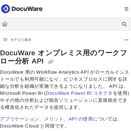
Documentation Index
Fetch the complete documentation index at:
https://knowledgecenter
Use this file to discover all available pages before exploring further.
カテゴリ表示
DocuWare オンプレミス用のワークフ
ロー分析 API
DocuWare 用の Workflow Analytics API がローカルインス
トールでも利用可能になり、ビジネスプロセスに関する詳
細な分析を組織が実施できるようになりました。 API は、
Microsoft Power BI (
DocuWare Power BI コネクタ
を使用)
やその他の分析および統合ソリューションに直接統合でき
る構造化されたデータを提供します。
アプリケーション、メリット、API の使用
については、
DocuWare Cloud と同様です。