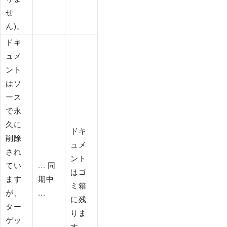
せ
ん)。
ドキ
ュメ
ント
はソ
ース
で永
久に
ドキ
削除
ュメ
され
ント
てい
... 同
はゴ
ます
期中
ミ箱
が、
...
に残
ター
りま
ゲッ
す。