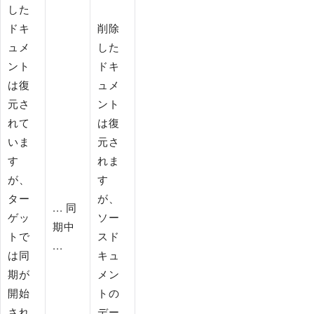
した
ドキ
削除
ュメ
した
ント
ドキ
は復
ュメ
元さ
ント
れて
は復
いま
元さ
す
れま
が、
す
ター
が、
... 同
ゲッ
ソー
期中
トで
スド
...
は同
キュ
期が
メン
開始
トの
され
デー