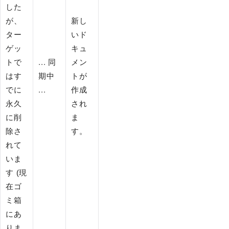
した
が、
新し
ター
いド
ゲッ
キュ
トで
... 同
メン
はす
期中
トが
でに
...
作成
永久
され
に削
ま
除さ
す。
れて
いま
す (現
在ゴ
ミ箱
にあ
りま