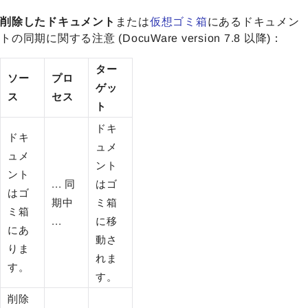
削除したドキュメント
または
仮想ゴミ箱
にあるドキュメン
トの同期に関する注意 (DocuWare version 7.8 以降)：
ター
ソー
プロ
ゲッ
ス
セス
ト
ドキ
ドキ
ュメ
ュメ
ント
ント
... 同
はゴ
はゴ
期中
ミ箱
ミ箱
...
に移
にあ
動さ
りま
れま
す。
す。
削除