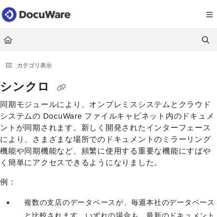
Documentation Index
Fetch the complete documentation index at:
https://knowledgecenter
Use this file to discover all available pages before exploring further.
カテゴリ表示
シンクロ
同期モジュールにより、オンプレミスシステムとクラウド
システムの DocuWare ファイルキャビネット内のドキュメ
ントが同期されます。新しく開発されたインターフェース
により、さまざまな場所でのドキュメントのミラーリング
機能や同期機能など、頻繁に使用する重要な機能にすばや
く簡単にアクセスできるようになりました。
例：
複数の支店のデータベースが、毎週本社のデータベース
と比較されます。いずれの場合も、最新のドキュメント