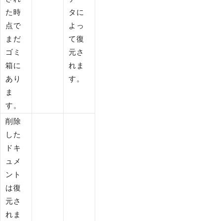
た時
タに
点で
よっ
まだ
て復
ゴミ
元さ
箱に
れま
あり
す。
ま
す。
削除
した
ドキ
ュメ
ント
は復
元さ
れま