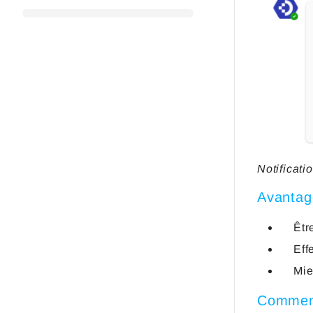
Notificat
Avantag
Êtr
Eff
Mie
Commen