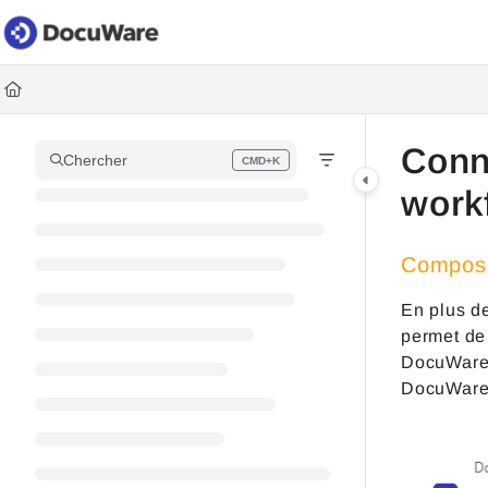
Documentation Index
Fetch the complete documentation index at:
https://knowledgec
Use this file to discover all available pages before exploring fur
Conne
Chercher
CMD+K
Press CMD+K to open search
work
Composa
En plus d
permet de 
DocuWare v
DocuWare 