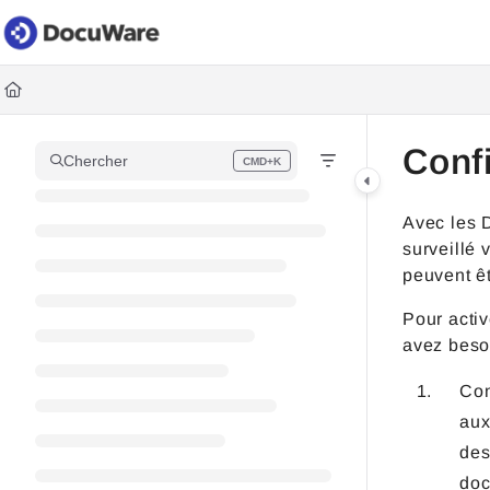
Documentation Index
Fetch the complete documentation index at:
https://knowledgec
Use this file to discover all available pages before exploring fur
Conf
Chercher
CMD+K
Press CMD+K to open search
Avec les 
surveillé 
peuvent êt
Pour acti
avez beso
Con
aux
des
doc