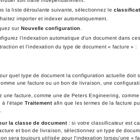
ividuel soit traité indépendamment.
s la liste déroulante suivante, sélectionnez le
classifica
haitez importer et indexer automatiquement.
quez sur
Nouvelle configuration
.
figurez l'indexation automatique d'un document dans ces 
xtraction et l'indexation du type de document « facture » :
our quel type de document la configuration actuelle doit
comme une facture ou un bon de livraison, une configurat
z une facture, comme une de Peters Engineering, comme u
 à l'étape
Traitement
afin que les termes de la facture 
.
pour la classe de document
: si votre classificateur est
acture et bon de livraison, sélectionnez un type de docu
ion sera toujours utilisée pour l'indexation lorsqu'une « fa