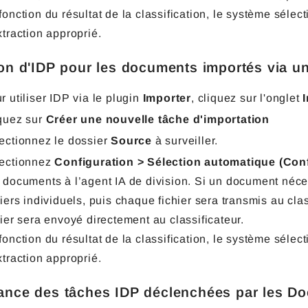
fonction du résultat de la classification, le système séle
xtraction approprié.
tion d'IDP pour les documents importés via un
r utiliser IDP via le plugin
Importer
, cliquez sur l'onglet
quez sur
Créer une nouvelle tâche d'importation
ectionnez le dossier
Source
à surveiller.
ectionnez
Configuration > Sélection automatique (Con
 documents à l’agent IA de division. Si un document néces
hiers individuels, puis chaque fichier sera transmis au cla
hier sera envoyé directement au classificateur.
fonction du résultat de la classification, le système séle
xtraction approprié.
lance des tâches IDP déclenchées par les 