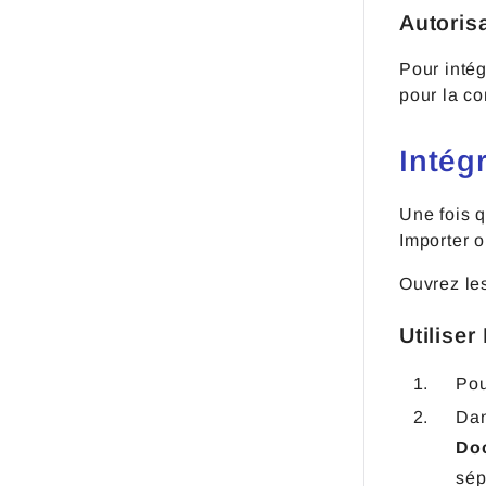
Autoris
Pour intég
pour la co
Intég
Une fois q
Importer 
Ouvrez le
Utilise
Pou
Dan
Do
sép