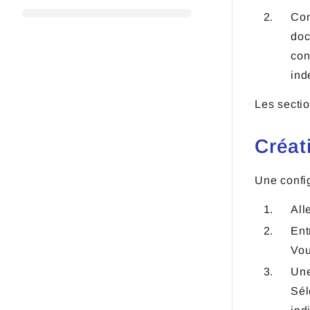
Con
doc
con
ind
Les sectio
Créat
Une config
All
Ent
Vou
Une
Sél