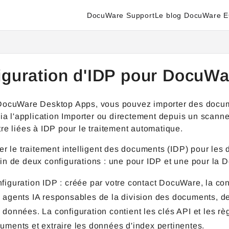
DocuWare Support
Le blog DocuWare 
enter.docuware.com/llms.txt
ther.
iguration d'IDP pour DocuW
DocuWare Desktop Apps, vous pouvez importer des docume
via l'application Importer ou directement depuis un scann
re liées à IDP pour le traitement automatique.
ver le traitement intelligent des documents (IDP) pour l
in de deux configurations : une pour IDP et une pour la 
figuration IDP : créée par votre contact DocuWare, la c
 agents IA responsables de la division des documents, de 
 données. La configuration contient les clés API et les rè
uments et extraire les données d'index pertinentes.