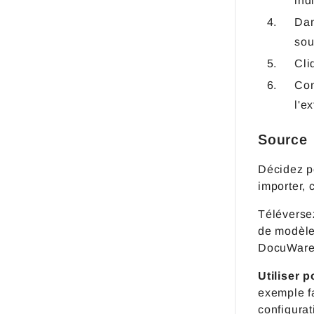
ind
Dan
sou
Cli
Con
l'e
Source
Décidez p
importer, 
Téléverse
de modèle
DocuWare
Utiliser 
exemple f
configurat