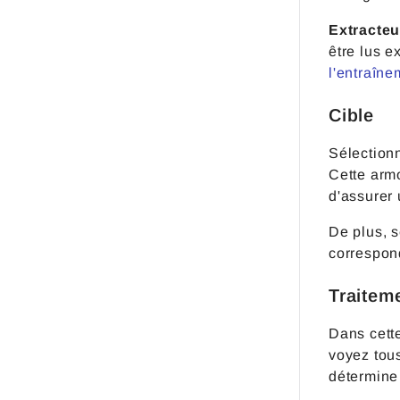
Extracteu
être lus e
l'entraîne
Cible
Sélection
Cette armo
d'assurer 
De plus, s
correspon
Traitem
Dans cett
voyez tou
détermine