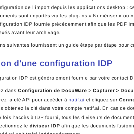
figuration de l’import depuis les applications desktop : ce
uments sont importés via les plug-ins « Numériser » ou « 
figuration IDP fournie précédemment afin que les PDF imp
exés avant leur archivage.
ns suivantes fournissent un guide étape par étape pour cr
ion d'une configuration IDP
uration IDP est généralement fournie par votre contact D
ez dans
Configuration de DocuWare > Capturer > Docu
rez la clé API pour accéder à
natif.ai
et cliquez sur
Conne
s obtenez la clé dans votre compte natif.ai. En cas de 
 fois l’accès à IDP fourni, tous les diviseurs de documen
ectionnez le
diviseur IDP
afin que les documents fusion