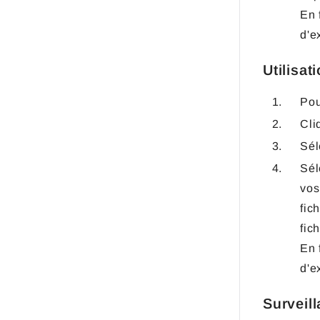
En 
d'e
Utilisa
Pou
Cli
Sél
Sél
vos
fic
fic
En 
d'e
Surveil