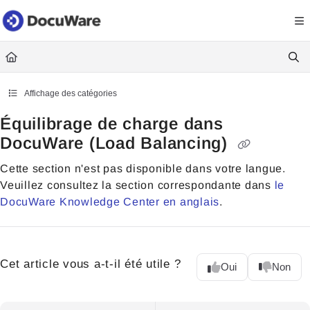
Documentation Index
Fetch the complete documentation index at:
https://knowledgecenter
Use this file to discover all available pages before exploring further.
Affichage des catégories
Équilibrage de charge dans
DocuWare (Load Balancing)
Cette section n'est pas disponible dans votre langue.
Veuillez consultez la section correspondante dans
le
DocuWare Knowledge Center en anglais
.
Cet article vous a-t-il été utile ?
Oui
Non