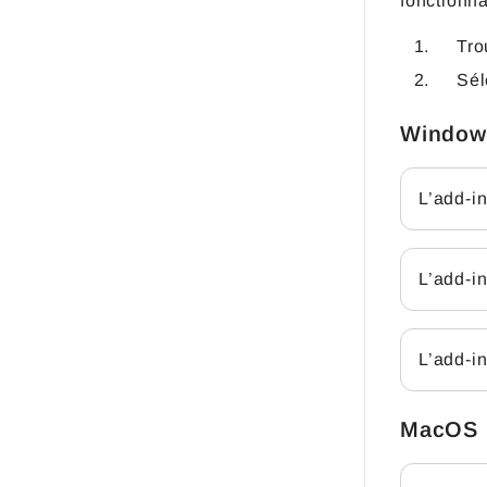
fonctionna
Tro
Sél
Window
L’add-i
L’add-in
L’add-in
MacOS