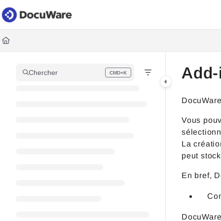
Documentation Index
Fetch the complete documentation index at:
https://knowledgec
Use this file to discover all available pages before exploring fur
Add-
Chercher
CMD+K
Press CMD+K to open search
DocuWare 
Vous pouve
sélection
La créatio
peut stock
En bref, 
Co
DocuWare t