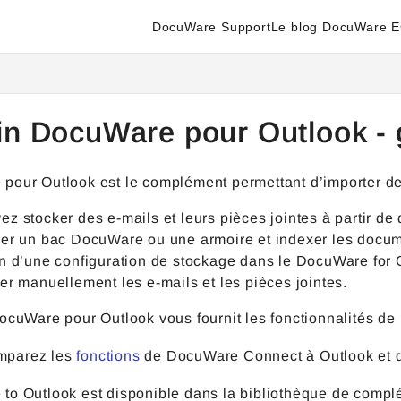
DocuWare Support
Le blog DocuWare 
enter.docuware.com/llms.txt
ther.
in DocuWare pour Outlook -
pour Outlook est le complément permettant d’importer des
z stocker des e-mails et leurs pièces jointes à partir de
ner un bac DocuWare ou une armoire et indexer les docume
n d’une configuration de stockage dans le DocuWare for Ou
er manuellement les e-mails et les pièces jointes.
DocuWare pour Outlook vous fournit les fonctionnalités 
mparez
les
fonctions
de DocuWare Connect à Outlook et
o Outlook est disponible dans la bibliothèque de complém