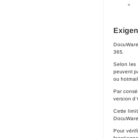
Exige
DocuWare f
365.
Selon les 
peuvent p
ou hotmai
Par consé
version d’
Cette limi
DocuWare 
Pour vérif