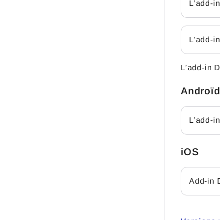
L’add-i
L’add-i
L’add-in 
Androï
L’add-i
iOS
Add-in 