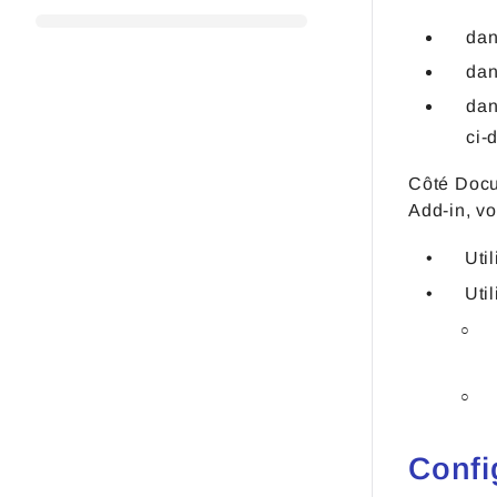
dan
dan
dan
ci-
Côté Docu
Add-in, v
Uti
Uti
Confi