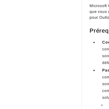
Microsoft 
que vous u
pour Outl
Préreq
Coo
con
son
déf
Pas
com
son
com
sol