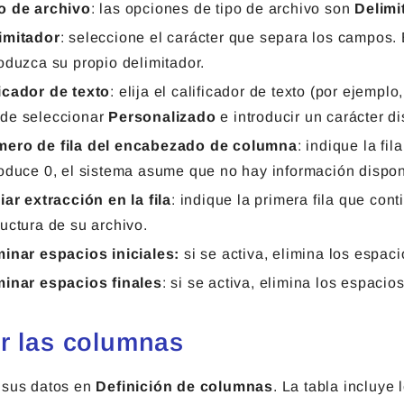
o de archivo
: las opciones de tipo de archivo son
Delimi
imitador
: seleccione el carácter que separa los campos. E
roduzca su propio delimitador.
icador de texto
: elija el calificador de texto (por ejempl
de seleccionar
Personalizado
e introducir un carácter dis
ero de fila del encabezado de columna
: indique la fi
roduce 0, el sistema asume que no hay información dispo
ciar extracción en la fila
: indique la primera fila que cont
ructura de su archivo.
minar espacios iniciales:
si se activa, elimina los espaci
minar espacios finales
: si se activa, elimina los espacios
ir las columnas
 sus datos en
Definición de columnas
. La tabla incluye