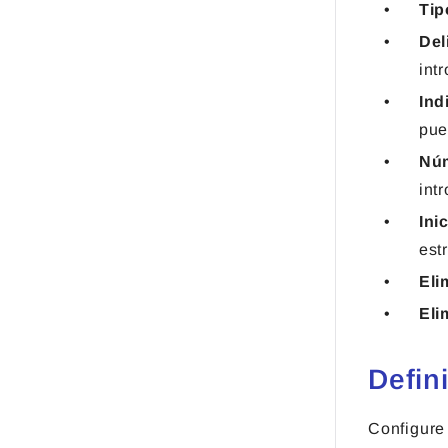
Tip
Del
int
Ind
pue
Núm
int
Ini
est
Eli
Eli
Defin
Configure