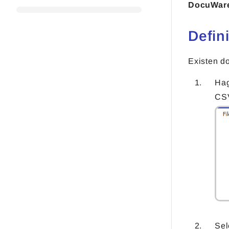
DocuWare
Defini
Existen d
Hag
CSV
Sel