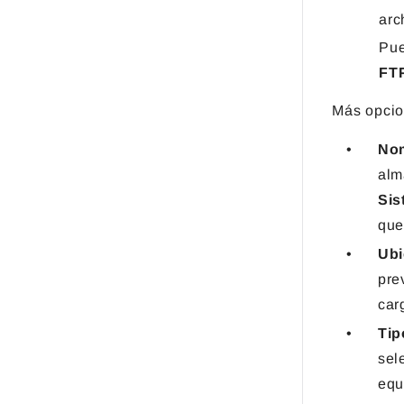
arc
Pue
FT
Más opcio
Nom
alm
Sis
que
Ubi
pre
car
Tip
sel
equ