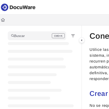
Documentation Index
Fetch the complete documentation index at:
https://knowledgec
Use this file to discover all available pages before exploring fur
Cone
Buscar
CMD+K
Press CMD+K to open search
Utilice l
sistema, i
recurren p
automática
definitiva
responder 
Crear
No se req