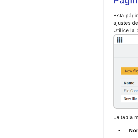
Págin
Esta pági
ajustes de
Utilice l
La tabla m
No