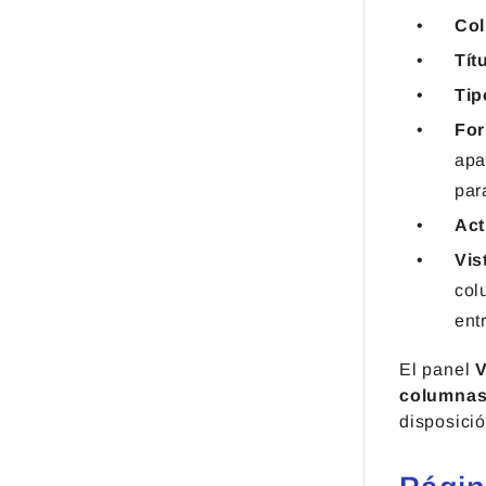
Co
Tít
Tip
Fo
apa
par
Act
Vis
col
entr
El panel
V
columna
disposició