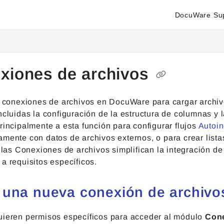
DocuWare Su
enter.docuware.com/llms.txt
ther.
xiones de archivos
as conexiones de archivos en DocuWare para cargar archiv
ncluidas la configuración de la estructura de columnas y
rincipalmente a esta función para configurar flujos
Autoi
mente con datos de archivos externos, o para crear listas
, las Conexiones de archivos simplifican la integración d
a requisitos específicos.
 una nueva conexión de archivo
uieren permisos específicos para acceder al módulo
Cone