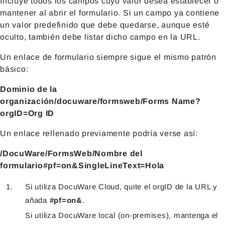
Incluye todos los campos cuyo valor desea establecer o
mantener al abrir el formulario. Si un campo ya contiene
un valor predefinido que debe quedarse, aunque esté
oculto, también debe listar dicho campo en la URL.
Un enlace de formulario siempre sigue el mismo patrón
básico:
Dominio de la
organización/docuware/formsweb/Forms Name?
orgID=Org ID
Un enlace rellenado previamente podría verse así:
/DocuWare/FormsWeb/Nombre del
formulario#pf=on&SingleLineText=Hola
Si utiliza DocuWare Cloud, quite el orgID de la URL y
añada
#pf=on&
.
Si utiliza DocuWare local (on-premises), mantenga el