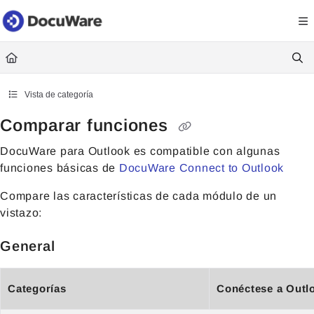
Documentation Index
Fetch the complete documentation index at:
https://knowledgecenter
Use this file to discover all available pages before exploring further.
Vista de categoría
Comparar funciones
DocuWare para Outlook es compatible con algunas
funciones básicas de
DocuWare Connect to Outlook
Compare las características de cada módulo de un
vistazo:
General
Categorías
Conéctese a Outl