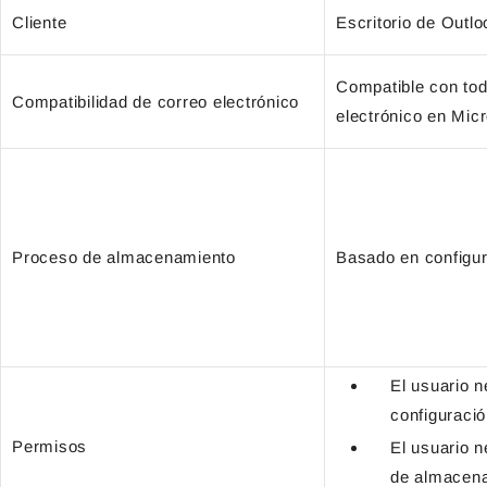
Cliente
Escritorio de Outlo
Compatible con tod
Compatibilidad de correo electrónico
electrónico en Mic
Proceso de almacenamiento
Basado en configu
El usuario n
configuració
Permisos
El usuario n
de almacena