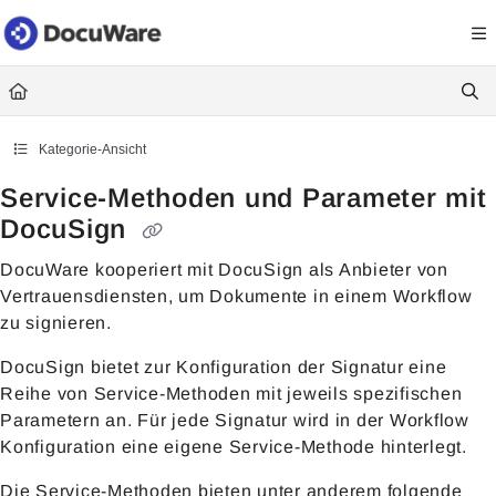
Documentation Index
Fetch the complete documentation index at:
https://knowledgecenter
Use this file to discover all available pages before exploring further.
Kategorie-Ansicht
Service-Methoden und Parameter mit
DocuSign
DocuWare kooperiert mit DocuSign als Anbieter von
Vertrauensdiensten, um Dokumente in einem Workflow
zu signieren.
DocuSign bietet zur Konfiguration der Signatur eine
Reihe von Service-Methoden mit jeweils spezifischen
Parametern an. Für jede Signatur wird in der Workflow
Konfiguration eine eigene Service-Methode hinterlegt.
Die Service-Methoden bieten unter anderem folgende