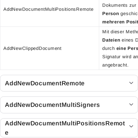
Dokuments zur 
AddNewDocumentMultiPositionsRemote
Person
geschick
mehreren Posi
Mit dieser Met
Dateien
eines D
AddNewClippedDocument
durch
eine Per
Signatur wird a
angebracht.
AddNewDocumentRemote
AddNewDocumentMultiSigners
AddNewDocumentMultiPositionsRemot
e