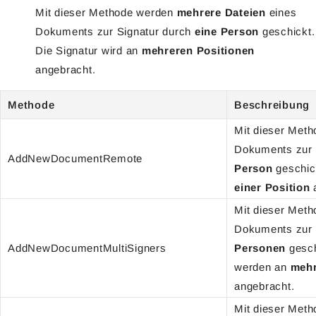
Mit dieser Methode werden
mehrere Dateien
eines
Dokuments zur Signatur durch
eine Person
geschickt.
Die Signatur wird an
mehreren Positionen
angebracht.
Methode
Beschreibung
Mit dieser Met
Dokuments zur 
AddNewDocumentRemote
Person
geschick
einer Position
a
Mit dieser Met
Dokuments zur 
AddNewDocumentMultiSigners
Personen
gesch
werden an
mehr
angebracht.
Mit dieser Met