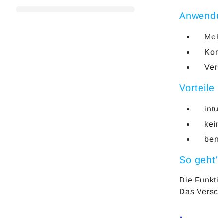
Anwend
Meh
Kom
Ver
Vorteile
int
kei
ben
So geht
Die Funkt
Das Versch