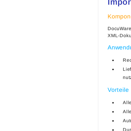
Impor
Kompone
DocuWare 
XML-Dokum
Anwend
Rec
Lie
nut
Vorteile
All
All
Aut
Dur