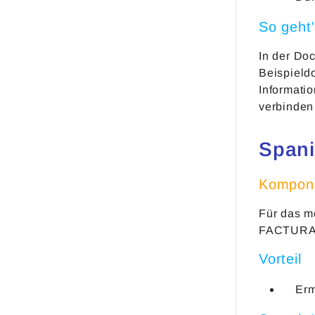
So geht
In der Do
Beispield
Informati
verbinden
Spani
Kompone
Für das m
FACTURAe
Vorteil
Erm