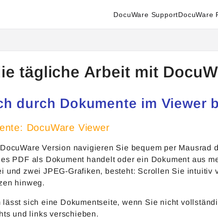
DocuWare Support
DocuWare P
enter.docuware.com/llms.txt
ther.
die tägliche Arbeit mit Docu
ch durch Dokumente im Viewer b
nte: DocuWare Viewer
 DocuWare Version navigieren Sie bequem per Mausrad du
ges PDF als Dokument handelt oder ein Dokument aus me
 und zwei JPEG-Grafiken, besteht: Scrollen Sie intuitiv 
zen hinweg.
lässt sich eine Dokumentseite, wenn Sie nicht vollständ
hts und links verschieben.