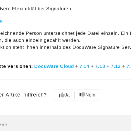
ßere Flexibilität bei Signaturen
's
zeichnende Person unterzeichnet jede Datei einzeln. Ein
n, die auch einzeln gezählt werden.
ktion steht Ihnen innerhalb des DocuWare Signature Serv
zte Versionen:
DocuWare Cloud
+
7.14
+
7.13
+
7.12
+
7
r Artikel hilfreich?
Ja
Nein
mbH