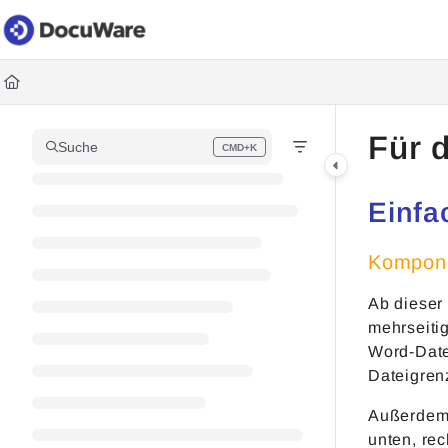
Documentation Index
Fetch the complete documentation index at:
https://knowledgec
Use this file to discover all available pages before exploring fur
Für 
Suche
CMD+K
Press CMD+K to open search
Einfa
Kompone
Ab dieser
mehrseiti
Word-Datei
Dateigren
Außerdem 
unten, rec