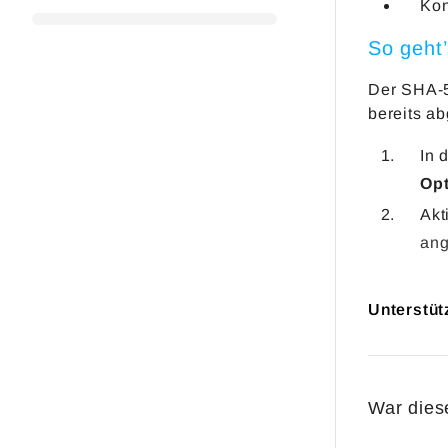
Kon
So geht
Der SHA-5
bereits a
In 
Op
Akt
ang
Unterstüt
War diese