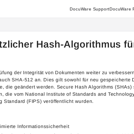
DocuWare Support
DocuWare P
enter.docuware.com/llms.txt
ther.
tzlicher Hash-Algorithmus f
üfung der Integrität von Dokumenten weiter zu verbesse
uch SHA-512 an. Dies gilt sowohl für neu gespeicherte D
, die geändert werden. Secure Hash Algorithms (SHAs) s
n, die vom National Institute of Standards and Technolog
g Standard (FIPS) veröffentlicht wurden.
imierte Informationssicherheit