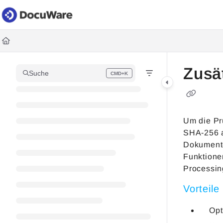
Documentation Index
Fetch the complete documentation index at:
https://knowledgec
Use this file to discover all available pages before exploring fur
Zusä
Suche
CMD+K
Press CMD+K to open search
Um die Pr
SHA-256 a
Dokumente
Funktione
Processin
Vorteile
Opt