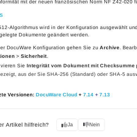
formität mit der neuen französischen Norm NF Z42-020 f
’s
12-Algorithmus wird in der Konfiguration ausgewählt un
bgelegte Dokumente geändert werden.
der DocuWare Konfiguration gehen Sie zu
Archive
. Bearb
tionen
>
Sicherheit
.
ivieren Sie
Integrität vom Dokument mit Checksumme 
ezeigt, aus der Sie SHA-256 (Standard) oder SHA-5 aus
zte Versionen:
DocuWare Cloud
+
7.14
+
7.13
r Artikel hilfreich?
Ja
Nein