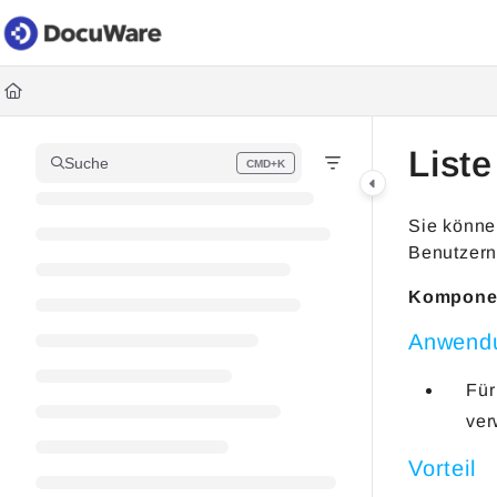
Documentation Index
Fetch the complete documentation index at:
https://knowledgec
Use this file to discover all available pages before exploring fur
List
Suche
CMD+K
Press CMD+K to open search
Sie können
Benutzern
Kompone
Anwend
Für
ver
Vorteil