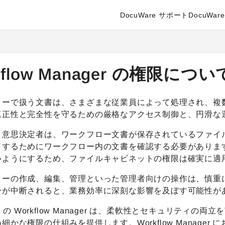
DocuWare サポート
DocuWare 
enter.docuware.com/llms.txt
ther.
kflow Manager の権限につ
ローで扱う文書は、さまざまな従業員によって処理され、複
真正性と完全性を守るための厳格なアクセス制御と、円滑な
、意思決定者は、ワークフロー文書が保存されているファイ
了するためにワークフロー内の文書を確認する必要がありま
いようにするため、ファイルキャビネットの権限は確実に適
ローの作成、編集、管理といった管理者向けの操作は、慎重
ーが中断されると、業務効率に深刻な影響を及ぼす可能性が
are の Workflow Manager は、柔軟性とセキュリ
細かな権限の仕組みを提供します。Workflow Manag