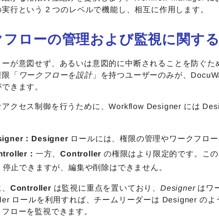
実行という 2 つのレベルで機能し、相互に作用します。
クフローの管理および監視に関す
ーが意図せず、あるいは意図的に中断されることを防ぐため、Wor
権限「
ワークフローを設計
」を持つユーザーのみが、DocuWare Co
ができます。
クセス制御を行うために、Workflow Designer には Desig
signer：Designer
ロールには、権限の管理やワークフロー
troller：
一方、
Controller
の権限はより限定的です。この
、停止できますが、編集や削除はできません。
に、
Controller
は監視に重点を置いており、
Designer
はワ
troller ロールを利用すれば、チームリーダーは Design
クフローを監視できます。