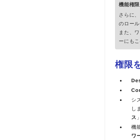
機能権限
さらに、ワ
のロール
また、ワ
ーにもこ
権限
De
Con
シ
し
ス
機
ワ