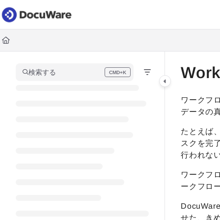
Documentation Index
Fetch the complete documentation index at:
https://knowledgec
Use this file to discover all available pages before exploring fur
Wor
検索する
CMD+K
Press CMD+K to open search
ワークフ
データの
たとえば
スクを完
行われな
ワークフ
ークフロ
DocuW
せた、きめ