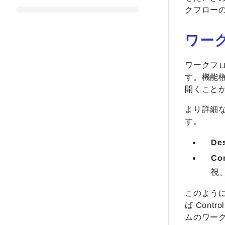
クフローの
ワー
ワークフロ
す。機能
開くこと
より詳細なア
す。
De
Con
視
このよう
ば Con
ムのワー