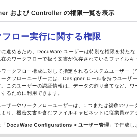
gner および Controller の権限一覧を表示
クフロー実行に関する権限
に進めるため、DocuWare ユーザーは特別な権限を持
現在のワークフローで扱う文書が保存されているファイルキ
各ワークフロー構成に対して指定されるシステムユーザー（
ークフローユーザーには、Designer ロールを持つユーザー
す。このユーザーの認証情報は、データの割り当てなど、ワ
スするために利用できます。
ユーザーやワークフローユーザーは、1 つまたは複数のワー
により、機密文書を含むファイルキャビネットに従業員がア
は「
DocuWare Configurations > ユーザー管理
」で作成し