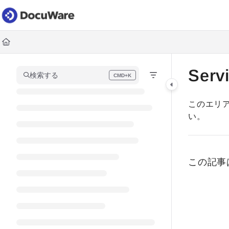
Documentation Index
Fetch the complete documentation index at:
https://knowledgec
Use this file to discover all available pages before exploring fur
Serv
検索する
CMD+K
Press CMD+K to open search
このエリ
い。
この記事