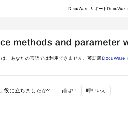
DocuWare サポート
DocuWare 
enter.docuware.com/llms.txt
ther.
ice methods and parameter w
アは、あなたの言語では利用できません。英語版
DocuWare 
は役に立ちましたか?
はい
いいえ