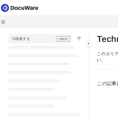
Documentation Index
Fetch the complete documentation index at:
https://knowledgec
Use this file to discover all available pages before exploring fur
Tech
検索する
CMD+K
Press CMD+K to open search
このエリ
い。
この記事