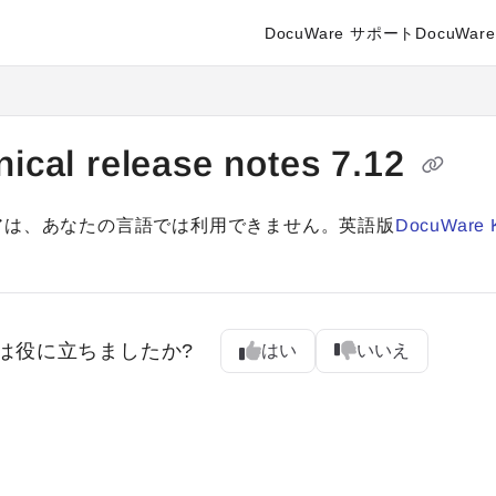
DocuWare サポート
DocuWare 
enter.docuware.com/llms.txt
ther.
nical release notes 7.12
アは、あなたの言語では利用できません。英語版
DocuWare 
は役に立ちましたか?
はい
いいえ