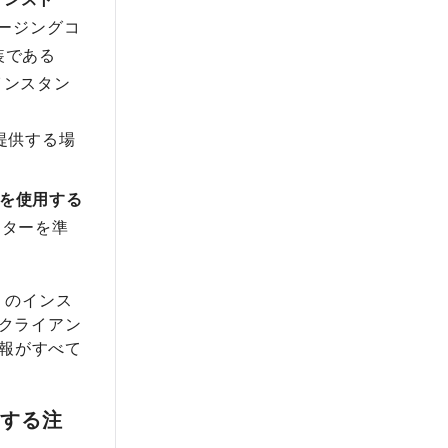
ージングコ
実装である
インスタン
提供する場
ーを使用する
スターを準
13 のインス
クライアン
情報がすべて
関する注