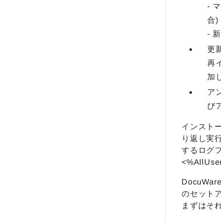
-
合)
- 
更
再
加
ア
び
インスト
り返し実
するログ
<%AllUse
DocuWa
のセットア
まずはそ