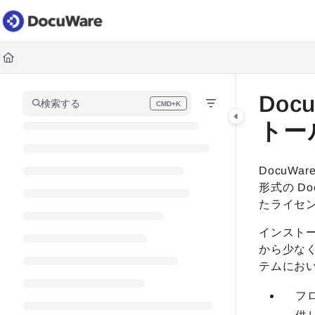
Documentation Index
Fetch the complete documentation index at:
https://knowledgec
Use this file to discover all available pages before exploring fur
Doc
検索する
CMD+K
Press CMD+K to open search
トー
DocuW
形式の D
たライセ
インスト
から少なく
テムにお
フ