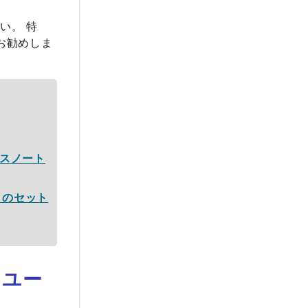
い。 特
お勧めしま
ースノート
1 のセット
 ユー