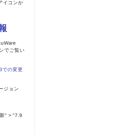
アイコンか
情報
uWare
ンでご覧い
13での変更
。
バージョン
" > "7.9