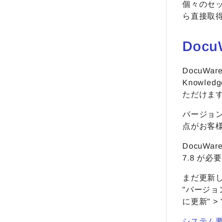
個々のセ
ら直接取
Doc
DocuWa
Knowledg
ただけま
バージョン
点がお客
DocuWa
7.8 が必
まだ更新
"バージョン 6
に更新" > 
システム