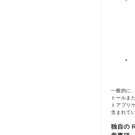
一般的に、S
トールま
トアプリケ
含まれて
独自の 