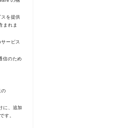
Ware の構
ビスを提供
含まれま
のサービス
の通信のため
規の
向けに、追加
合です。