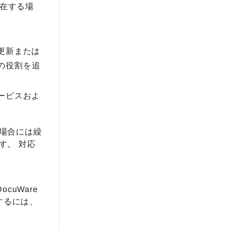
存在する場
の更新または
の役割を追
サービスおよ
場合には繰
す。 対応
cuWare
するには、