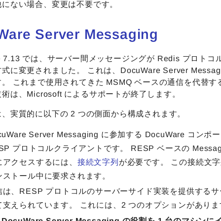
他にない場合、変更は不要です。
Ware Server Messaging
re 7.13 では、サーバー間メッセージングが Redis プロトコル 
に変更されました。 これは、DocuWare Server Messag
。 これまで使用されてきた MSMQ ベースの通信を代替す
術は、Microsoft によるサポートが終了します。
、実質的に以下の 2 つの側面から構成されます。
cuWare Server Messaging に参加する DocuWare コ
SP プロトコルクライアントです。 RESP ベースの Messag
にアクセスするには、
接続文字列
が必要です。 この接続文
ンストール中に要求されます。
信は、RESP プロトコルのサーバーサイド実装を提供する
て支えられています。 これには、2 つのオプションがありま
DocuWare Server Messaging の役割を 1 台のマシ