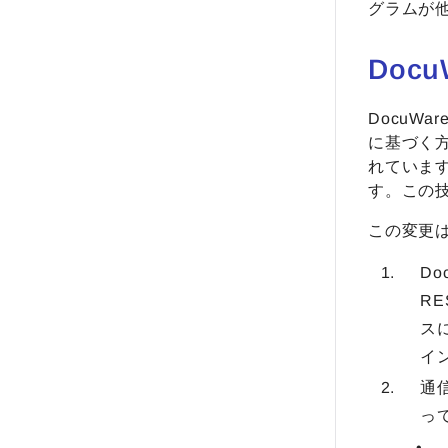
グラムが
Docu
DocuWa
に基づく方式
れています
す。この技
この変更は
Do
RE
ス
イ
通
っ