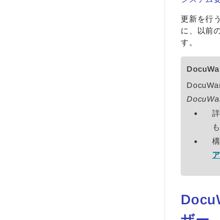
更新を行う
に、以前
す。
DocuW
DocuW
DocuWare
Doc