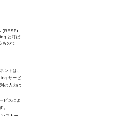
(RESP)
ing と呼ば
るもので
ンポーネントは、
ing サービ
字列の入力は
サービスによ
す。
ンにインストー