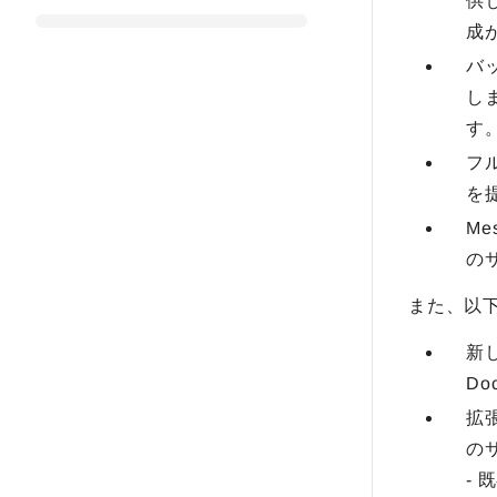
供し
成
バ
し
す
フ
を
M
の
また、以
新
D
拡
の
-