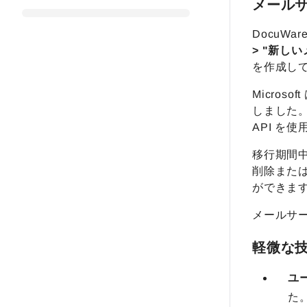
メールサー
DocuWa
> "新しい
を作成し
Microso
しました。 
API を
移行期間中は
削除または
ができま
メールサー
軽微な
ユ
た