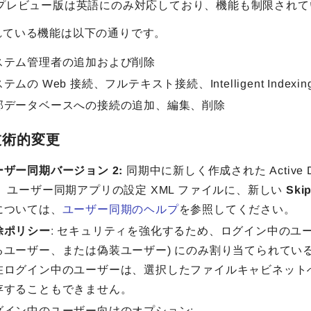
 プレビュー版は英語にのみ対応しており、機能も制限されて
れている機能は以下の通りです。
ステム管理者の追加および削除
テムの Web 接続、フルテキスト接続、Intelligent Inde
部データベースへの接続の追加、編集、削除
技術的変更
ーザー同期バージョン 2:
同期中に新しく作成された Active 
。 ユーザー同期アプリの設定 XML ファイルに、新しい
Ski
については、
ユーザー同期のヘルプ
を参照してください。
除ポリシー
: セキュリティを強化するため、ログイン中のユ
るユーザー、または偽装ユーザー) にのみ割り当てられて
在ログイン中のユーザーは、選択したファイルキャビネット
存することもできません。
グイン中のユーザー向けのオプション: