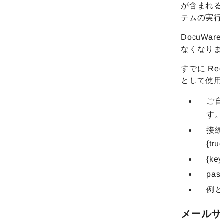
が含まれる
テムの実
DocuW
なくなり
すでに R
として使
ご
す
接続
{tr
{k
pa
例と
メールサー