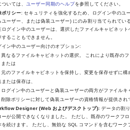
については、
ユーザー同期のヘルプ
を参照してください。
除ポリシー
: セキュリティを強化するため、ログイン中のユ
るユーザー、または偽装ユーザー) にのみ割り当てられて
在ログイン中のユーザーは、選択したファイルキャビネット
存することもできません。
グイン中のユーザー向けのオプション:
異なるファイルキャビネットの選択。 これにより既存の
または
元のファイルキャビネットを保持し、変更を保存せずに構
集または保存は、
ログイン中のユーザーと偽装ユーザーの両方がファイルキ
削除ポリシーに対して偽装ユーザーの資格情報が提供され
rkflow Designer (Web およびデスクトップ):
データの割り
ローが公開できなくなりました。 ただし、既存のワークフロー
作を続けます。 ただし、無効な SQL コマンドを含むワー