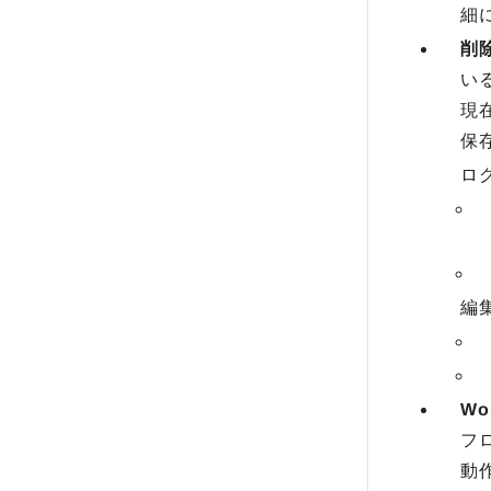
細
削
い
現
保
ロ
編
Wo
フ
動