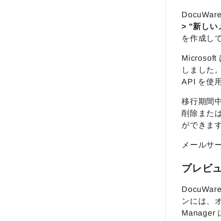
DocuWa
> "新しい
を作成し
Microso
しました。 
API を
移行期間中は
削除または
ができま
メールサー
プレビュー:
DocuWa
ンには、オ
Manage