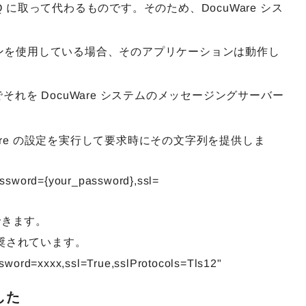
に取って代わるものです。そのため、DocuWare シス
ーションを使用している場合、そのアプリケーションは動作し
でそれを DocuWare システムのメッセージングサーバー
ware の設定を実行して要求時にその文字列を提供しま
d={your_password},ssl=
ができます。
用が推奨されています。
xxx,ssl=True,sslProtocols=Tls12"
ました