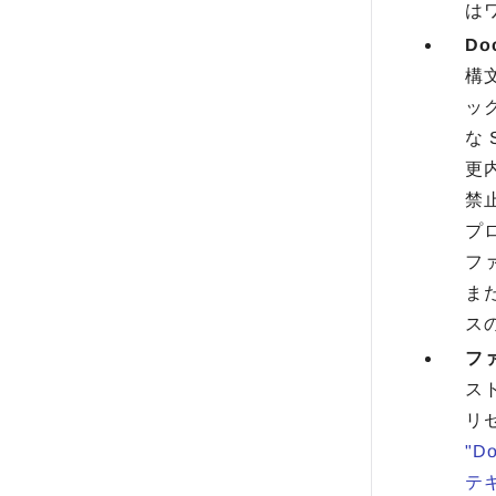
は
D
構
ッ
な
更
禁
プ
フ
ま
ス
フ
ス
リ
"D
テ