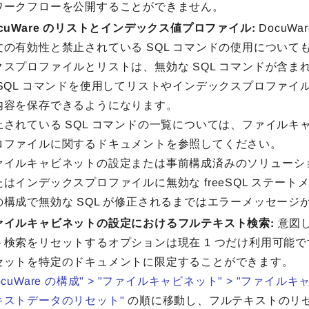
ワークフローを公開することができません。
ocuWare のリストとインデックス値プロファイル:
DocuW
文の有効性と禁止されている SQL コマンドの使用について
クスプロファイルとリストは、無効な SQL コマンドが含ま
 SQL コマンドを使用してリストやインデックスプロファイ
内容を保存できるようになります。
止されている SQL コマンドの一覧については、ファイル
ロファイルに関するドキュメントを参照してください。
ァイルキャビネットの設定または事前構成済みのソリューション
たはインデックスプロファイルに無効な freeSQL ステー
の構成で無効な SQL が修正されるまではエラーメッセー
ァイルキャビネットの設定におけるフルテキスト検索:
意図
ト検索をリセットするオプションは現在 1 つだけ利用可能
セットを特定のドキュメントに限定することができます。
ocuWare の構成" > "ファイルキャビネット" > "ファイルキャ
キストデータのリセット"
の順に移動し、フルテキストのリ