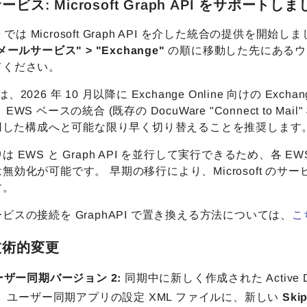
ビス: Microsoft Graph API をサポートし
re では Microsoft Graph API を介した統合の提供を開始
メールサービス" > "Exchange"
の順に移動した先にあるウィ
てください。
ft は、2026 年 10 月以降に Exchange Online 向けの Ex
EWS ベースの統合 (既存の DocuWare "Connect to 
使用した構成へと可能な限り早く切り替えることを推奨します
 EWS と Graph API を並行して実行できるため、各 EW
無効化が可能です。 早期の移行により、Microsoft 
す。
ビスの接続を GraphAPI で置き換える方法については、
こ
技術的変更
ーザー同期バージョン 2:
同期中に新しく作成された Active 
。 ユーザー同期アプリの設定 XML ファイルに、新しい
Ski