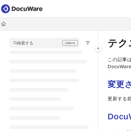
Documentation Index
Fetch the complete documentation index at:
https://knowledgec
Use this file to discover all available pages before exploring fur
テク
検索する
CMD+K
Press CMD+K to open search
この記事は
DocuW
変更
更新する
Docu