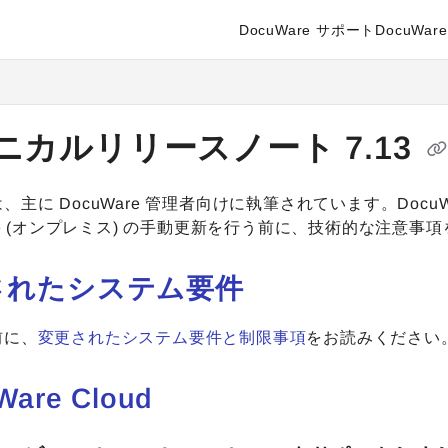
DocuWare サポート
DocuWare 
enter.docuware.com/llms.txt
ther.
ニカルリリースノート 7.13
、主に DocuWare 管理者向けに執筆されています。Docu
are (オンプレミス) の手動更新を行う前に、技術的な注意事
されたシステム要件
前に、
変更されたシステム要件と制限事項
をお読みください
Ware Cloud