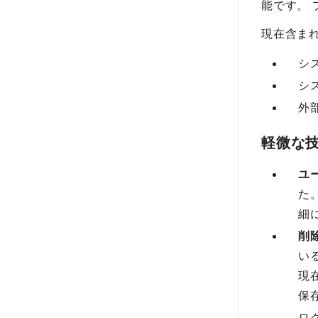
能です。
現在含ま
シ
シス
外
軽微な
ユ
た
細
削
い
現
保
ロ