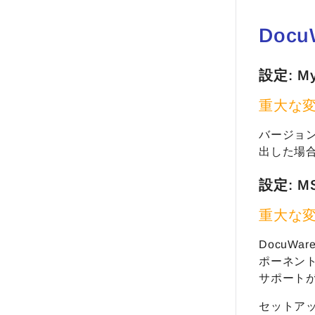
Doc
設定: 
重大な
バージョン
出した場合
設定: M
重大な
DocuWa
ポーネント
サポートが
セットア