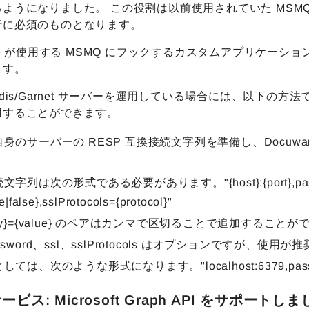
ようになりました。 この役割は以前使用されていた MSMQ 
行に必須のものとなります。
are が使用する MSMQ にフックするカスタムアプリケ
ます。
edis/Garnet サーバーを運用している場合には、以下の方法
用することができます。
自身のサーバーの RESP 互換接続文字列を準備し、Docu
。
文字列は次の形式である必要があります。"{host}:{port},passwor
ue|false},sslProtocols={protocol}"
ey}={value} のペアはカンマで区切ることで追加すること
ssword、ssl、sslProtocols はオプションですが、使
しては、次のような形式になります。"localhost:6379,password=x
ビス: Microsoft Graph API をサポートし