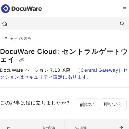
Documentation Index
Fetch the complete documentation index at:
https://knowledgecenter
Use this file to discover all available pages before exploring further.
カテゴリ表示
DocuWare Cloud: セントラルゲートウ
ェイ
DocuWare バージョン 7.13 以降、
［Central Gateway］セ
クションはセキュリティ設定にあります
。
この記事は役に立ちましたか?
はい
いいえ
前の記事
次の記事