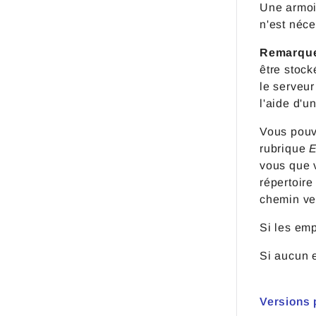
Une armoi
n'est néc
Remarqu
être stock
le serveu
l'aide d'u
Vous pouv
rubrique
E
vous que 
répertoire
chemin ve
Si les em
Si aucun 
Versions 