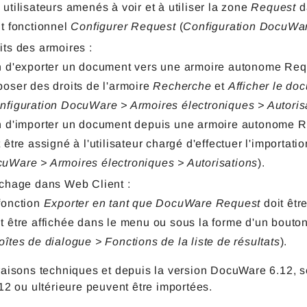
 utilisateurs amenés à voir et à utiliser la zone
Request
d
it fonctionnel
Configurer Request
(
Configuration DocuWare
its des armoires :
n d'exporter un document vers une armoire autonome Request
poser des droits de l'armoire
Recherche
et
Afficher le do
nfiguration DocuWare > Armoires électroniques > Autoris
n d'importer un document depuis une armoire autonome Re
t être assigné à l'utilisateur chargé d'effectuer l'importati
uWare > Armoires électroniques > Autorisations
).
ichage dans Web Client :
fonction
Exporter en tant que DocuWare Request
doit être
t être affichée dans le menu ou sous la forme d'un bouton
oîtes de dialogue > Fonctions de la liste de résultats
).
raisons techniques et depuis la version DocuWare 6.12,
12 ou ultérieure peuvent être importées.