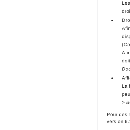
Les
dro
Dro
Afi
dis
(
Co
Afi
doi
Doc
Aff
La 
peu
> B
Pour des 
version 6.