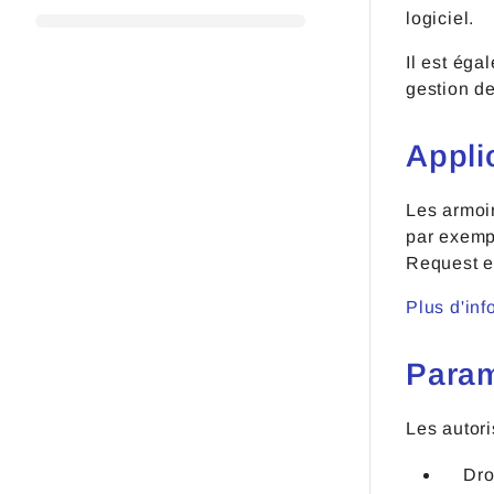
logiciel.
Il est ég
gestion d
Appli
Les armoir
par exemp
Request et
Plus d'inf
Param
Les autori
Dro