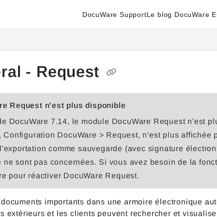
DocuWare Support
Le blog DocuWare 
enter.docuware.com/llms.txt
ther.
ral - Request
e Request n'est plus disponible
 de DocuWare 7.14, le module DocuWare Request n'est plu
 Configuration DocuWare > Request, n'est plus affichée 
t l'exportation comme sauvegarde (avec signature électro
e ne sont pas concernées. Si vous avez besoin de la fonc
e pour réactiver DocuWare Request.
 documents importants dans une armoire électronique auto
s extérieurs et les clients peuvent rechercher et visual