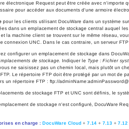
re électronique Request peut être créée avec n'importe
essaire pour accéder aux documents d'une armoire élect
e
pour les clients utilisant DocuWare dans un système sur
ées dans un emplacement de stockage central auquel les u
r et la machine client se trouvent sur le même réseau, v
ne connexion UNC. Dans le cas contraire, un serveur FTP 
ez configurer un emplacement de stockage dans DocuWar
mplacements de stockage.
Indiquer le
Type :
Fichier sys
vous ne saisissez pas un chemin local, mais plutôt un 
 FTP. Le répertoire FTP doit être protégé par un mot de p
rs un répertoire FTP : ftp://adminName:adminPassword@
placements de stockage FTP et UNC sont définis, le syst
emplacement de stockage n'est configuré, DocuWare Requ
prises en charge :
DocuWare Cloud
+
7.14
+
7.13
+
7.1