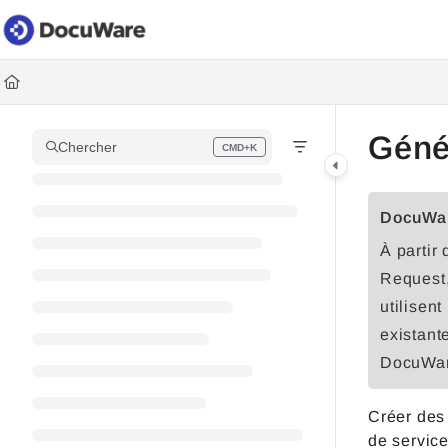
Documentation Index
Fetch the complete documentation index at:
https://knowledgec
Use this file to discover all available pages before exploring fur
Géné
Chercher
CMD+K
Press CMD+K to open search
DocuWar
À partir
Request,
utilisen
existant
DocuWar
Créer des
de service