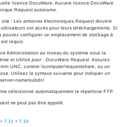
 quelle licence DocuWare. Aucune licence DocuWare
ronique Request autonome.
 site : Les armoires électroniques Request doivent
tilisateurs ont accès pour leurs téléchargements. Si
ous pouvez configurer un emplacement de stockage à
est requis.
e Administration au niveau du système sous la
tème
et
Utilisé pour : DocuWare Request
. Assurez-
chemin UNC, comme \\computer\requestshare, ou un
asse. Utilisez la syntaxe suivante pour indiquer un
server-name/subdir/
ème sélectionne automatiquement le répertoire FTP.
est ne peut pas être appelé.
2
+
7.11
+
7.10