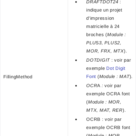
DRAFTDOT24
:
indique un projet
d'impression
matricielle à 24
broches
(
Module :
PLU
S
3, PLUS2,
MOR, FRX, MTX
).
DOTDIGIT
: voir par
exemple
Dot Digit
Font
(
Module : MAT
).
FillingMethod
OCR
A
:
voir par
exemple OCRA font
(
Module : MOR,
MTX, MAT, RER
).
OCRB : voir par
exemple OCRB font
(
Module : MOR,