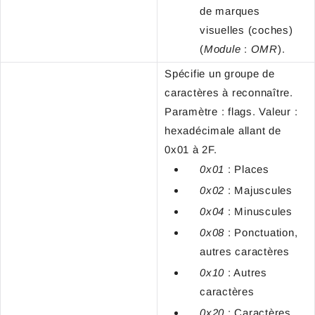
de marques
visuelles (coches)
(
Module
:
OMR
).
Spécifie un groupe de
caractères à reconnaître.
Paramètre : flags. Valeur :
hexadécimale allant de
0x01 à 2F.
0x01
: Places
0x02
: Majuscules
0x04
: Minuscules
0x08
: Ponctuation,
autres caractères
0x10
: Autres
caractères
0x20
: Caractères