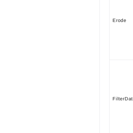
Erode
FilterDa