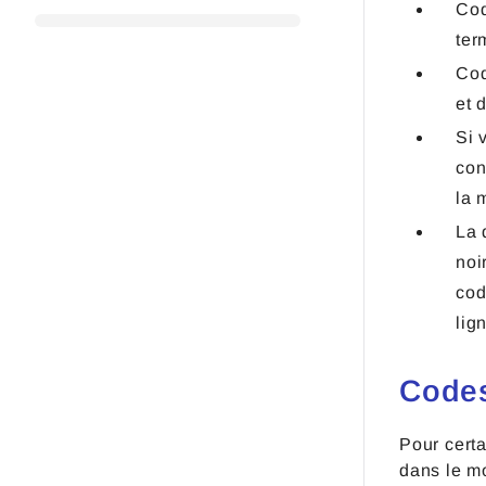
Cod
te
Cod
et 
Si 
con
la
La 
noi
cod
lig
Codes
Pour certa
dans le m