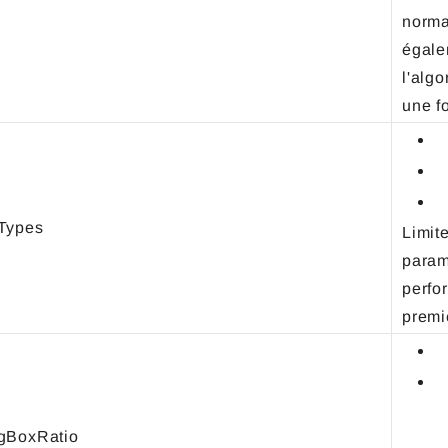
norma
égale
l'alg
une fo
Types
Limite
param
perfor
p
gBoxRatio