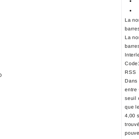
La no
barre
La no
barre
Inter
Code1
RSS
O
Dans 
entre 
seuil 
que le
4,00 s
trouv
pouve