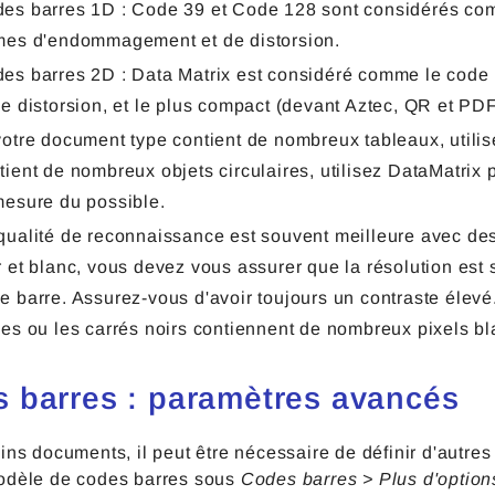
es barres 1D : Code 39 et Code 128 sont considérés comm
rmes d'endommagement et de distorsion.
es barres 2D : Data Matrix est considéré comme le code
de distorsion, et le plus compact (devant Aztec, QR 
votre document type contient de nombreux tableaux, utilis
tient de nombreux objets circulaires, utilisez DataMatrix 
 mesure du possible.
qualité de reconnaissance est souvent meilleure avec de
r et blanc, vous devez vous assurer que la résolution est
e barre. Assurez-vous d'avoir toujours un contraste élevé.
nes ou les carrés noirs contiennent de nombreux pixels bl
 barres : paramètres avancés
ins documents, il peut être nécessaire de définir d'autre
odèle de codes barres sous
Codes barres > Plus d'option