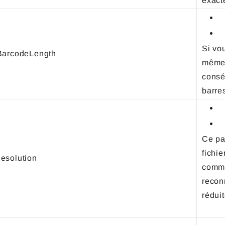
exac
Si vo
BarcodeLength
même 
consé
barr
Ce pa
fichi
esolution
comme
reconn
rédu