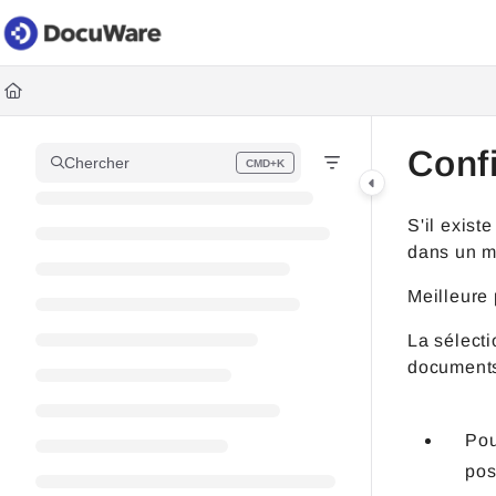
Documentation Index
Fetch the complete documentation index at:
https://knowledgec
Use this file to discover all available pages before exploring fur
Conf
Chercher
CMD+K
Press CMD+K to open search
S'il exist
dans un m
Meilleure 
La sélecti
documents
Pou
pos