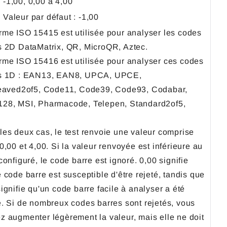
-1,00, 0,00 à 4,00
Valeur par défaut : -1,00
rme ISO 15415 est utilisée pour analyser les codes
s 2D DataMatrix, QR, MicroQR, Aztec.
rme ISO 15416 est utilisée pour analyser ces codes
s 1D : EAN13, EAN8, UPCA, UPCE,
leaved2of5, Code11, Code39, Code93, Codabar,
28, MSI, Pharmacode, Telepen, Standard2of5,
les deux cas, le test renvoie une valeur comprise
0,00 et 4,00. Si la valeur renvoyée est inférieure au
configuré, le code barre est ignoré. 0,00 signifie
 code barre est susceptible d'être rejeté, tandis que
ignifie qu'un code barre facile à analyser a été
é. Si de nombreux codes barres sont rejetés, vous
z augmenter légèrement la valeur, mais elle ne doit