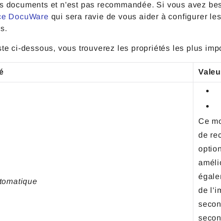
s documents et n'est pas recommandée. Si vous avez besoi
nce DocuWare
qui sera ravie de vous aider à configurer l
ues.
ste ci-dessous, vous trouverez les propriétés les plus im
é
Valeu
Ce mod
de re
optio
améli
égale
tomatique
de l'
secon
secon