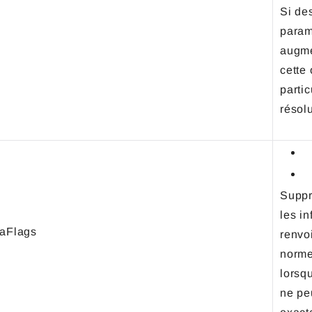
Si des
param
augmen
cette 
parti
résol
Suppr
les i
taFlags
renvo
norme
lorsq
ne pe