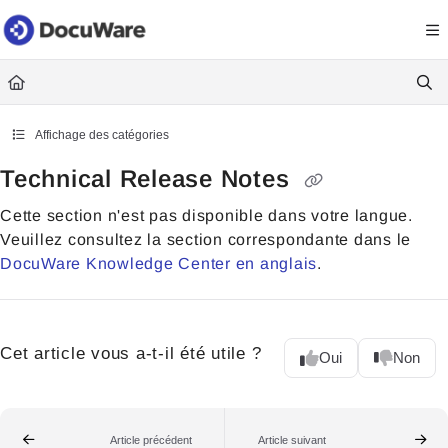
Documentation Index
Fetch the complete documentation index at:
https://knowledgecenter
Use this file to discover all available pages before exploring further.
Affichage des catégories
Technical Release Notes
Cette section n'est pas disponible dans votre langue.
Veuillez consultez la section correspondante dans le
DocuWare Knowledge Center en anglais
.
Cet article vous a-t-il été utile ?
Oui
Non
Article précédent
Article suivant