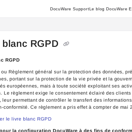
DocuWare Support
Le blog DocuWare 
enter.docuware.com/llms.txt
ther.
e blanc RGPD
anc RGPD
ou Règlement général sur la protection des données, pré
s, portant sur la protection de la vie privée et la gouv
és européennes, mais à toute société exploitant ses activ
. Le règlement exige le consentement éclairé des clients
é, leur permettant de contrôler le transfert des information
-conformité. Ce règlement a pris effet à compter de mai 
er le livre blanc RGPD
pour la configuration DocuWare à des fins de confor