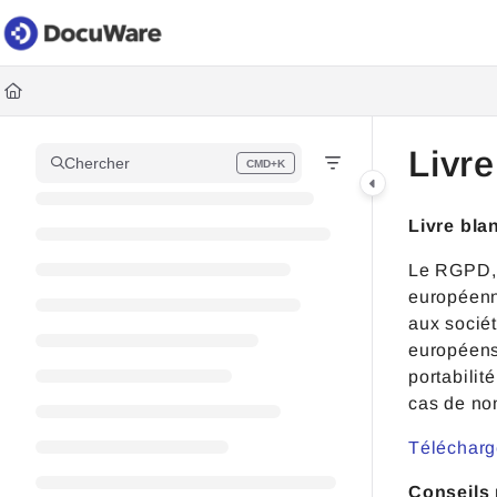
Documentation Index
Fetch the complete documentation index at:
https://knowledgec
Use this file to discover all available pages before exploring fur
Livr
Chercher
CMD+K
Press CMD+K to open search
Livre bl
Le RGPD, 
européenne
aux sociét
européens
portabilit
cas de non
Télécharg
Conseils 