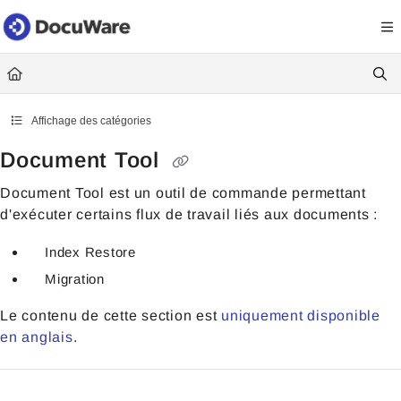
Documentation Index
Fetch the complete documentation index at:
https://knowledgecenter
Use this file to discover all available pages before exploring further.
Affichage des catégories
Document Tool
Document Tool est un outil de commande permettant
d'exécuter certains flux de travail liés aux documents :
Index Restore
Migration
Le contenu de cette section est
uniquement disponible
en anglais
.