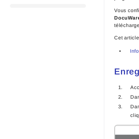
Vous conf
DocuWare 
télécharg
Cet articl
Inf
Enreg
Ac
Dan
Dan
cli