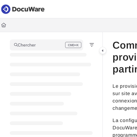
Documentation Index
Fetch the complete documentation index at:
https://knowledgec
Use this file to discover all available pages before exploring fur
Comm
Chercher
CMD+K
Press CMD+K to open search
prov
parti
Le provisi
sur site a
connexion 
changemen
La configu
DocuWare, 
programme