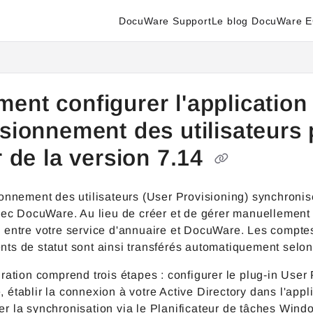
DocuWare Support
Le blog DocuWare 
enter.docuware.com/llms.txt
ther.
ent configurer l'application
isionnement des utilisateurs
r de la version 7.14
onnement des utilisateurs (User Provisioning) synchronise 
vec DocuWare. Au lieu de créer et de gérer manuellement 
entre votre service d'annuaire et DocuWare. Les comptes 
ts de statut sont ainsi transférés automatiquement selo
ration comprend trois étapes : configurer le plug-in User
établir la connexion à votre Active Directory dans l'appl
r la synchronisation via le Planificateur de tâches Wind