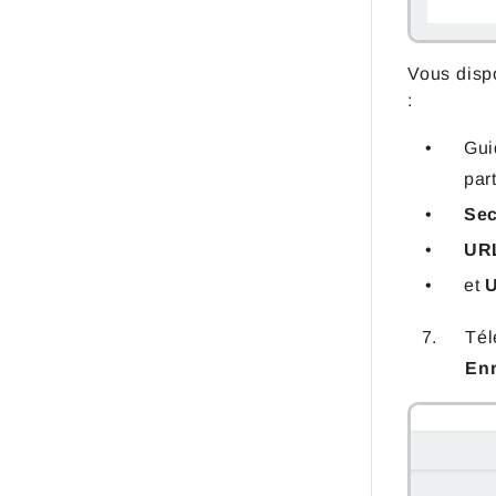
Vous disp
:
Gui
par
Sec
URL
et
U
Tél
Enr