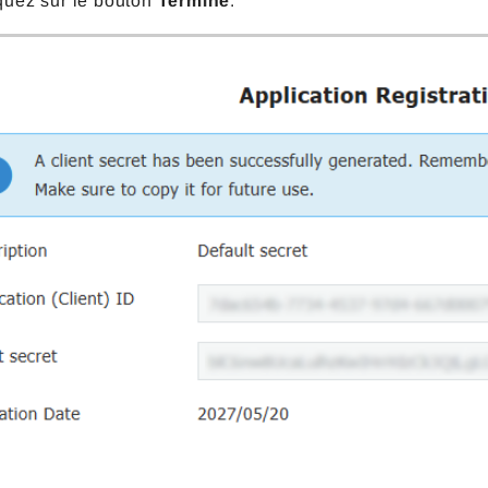
quez sur le bouton
Terminé
.