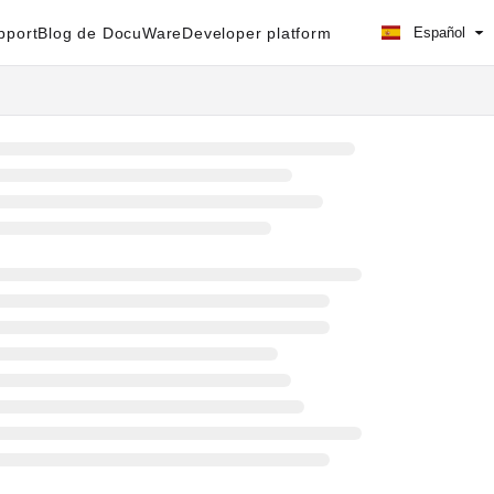
pport
Blog de DocuWare
Developer platform
Español