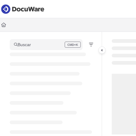
Documentation Index
Fetch the complete documentation index at:
https://knowledgec
Use this file to discover all available pages before exploring fur
Buscar
CMD+K
Press CMD+K to open search