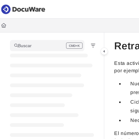
Documentation Index
Fetch the complete documentation index at:
https://knowledgec
Use this file to discover all available pages before exploring fur
Retr
Buscar
CMD+K
Press CMD+K to open search
Esta activ
por ejempl
Nue
pre
Cic
sig
Nec
El número 