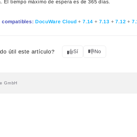
a. El tiempo máximo de espera es de 365 días.
 compatibles:
DocuWare Cloud
+
7.14
+
7.13
+
7.12
+
7
do útil este artículo?
Sí
No
re GmbH