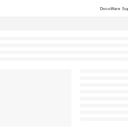
DocuWare Su
enter.docuware.com/llms.txt
ther.