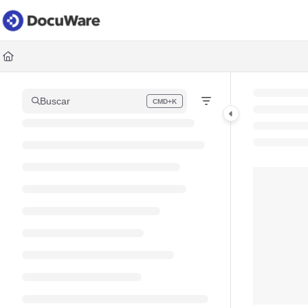
Documentation Index
Fetch the complete documentation index at:
https://knowledgec
Use this file to discover all available pages before exploring fur
Buscar
CMD+K
Press CMD+K to open search