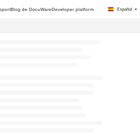
pport
Blog de DocuWare
Developer platform
Español