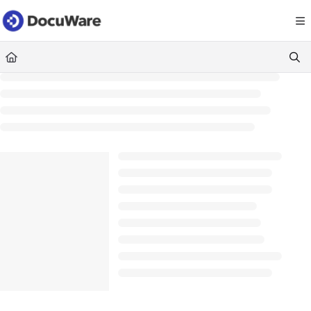
Documentation Index
Fetch the complete documentation index at:
https://knowledgecenter
Use this file to discover all available pages before exploring further.