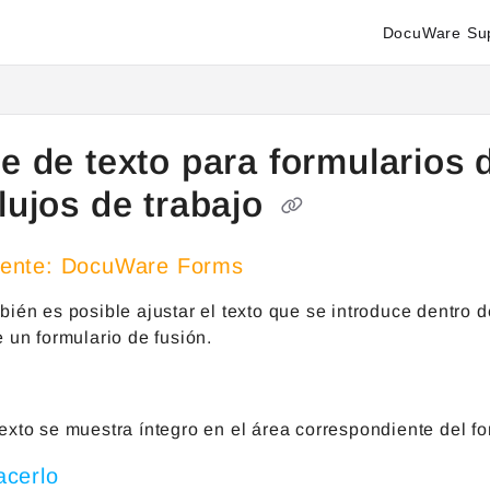
DocuWare Su
enter.docuware.com/llms.txt
ther.
te de texto para formularios
lujos de trabajo
ente: DocuWare Forms
ién es posible ajustar el texto que se introduce dentro d
 un formulario de fusión.
texto se muestra íntegro en el área correspondiente del for
cerlo