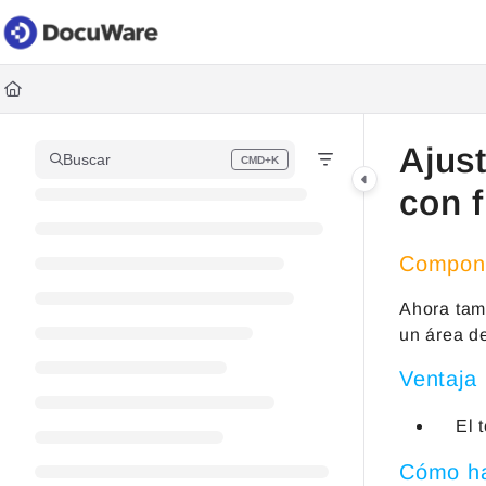
Documentation Index
Fetch the complete documentation index at:
https://knowledgec
Use this file to discover all available pages before exploring fur
Ajus
Buscar
CMD+K
Press CMD+K to open search
con f
Compon
Ahora tamb
un área de
Ventaja
El 
Cómo ha