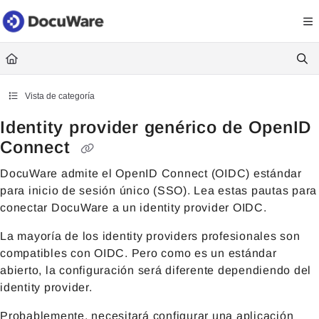
Documentation Index
Fetch the complete documentation index at:
https://knowledgecenter
Use this file to discover all available pages before exploring further.
Vista de categoría
Identity provider genérico de OpenID
Connect
DocuWare admite el OpenID Connect (OIDC) estándar
para inicio de sesión único (SSO). Lea estas pautas para
conectar DocuWare a un identity provider OIDC.
La mayoría de los identity providers profesionales son
compatibles con OIDC. Pero como es un estándar
abierto, la configuración será diferente dependiendo del
identity provider.
Probablemente, necesitará configurar una aplicación