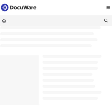
Documentation Index
Fetch the complete documentation index at:
https://knowledgecenter
Use this file to discover all available pages before exploring further.