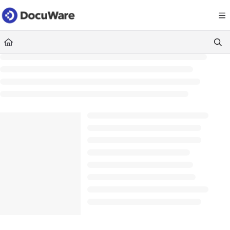
Documentation Index
Fetch the complete documentation index at:
https://knowledgecenter
Use this file to discover all available pages before exploring further.