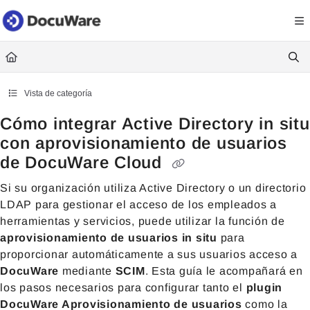
Documentation Index
Fetch the complete documentation index at:
https://knowledgecenter
Use this file to discover all available pages before exploring further.
Vista de categoría
Cómo integrar Active Directory in situ
con aprovisionamiento de usuarios
de DocuWare Cloud
Si su organización utiliza Active Directory o un directorio
LDAP para gestionar el acceso de los empleados a
herramientas y servicios, puede utilizar la función de
aprovisionamiento de usuarios
in situ
para
proporcionar automáticamente a sus usuarios acceso a
DocuWare
mediante
SCIM
. Esta guía le acompañará en
los pasos necesarios para configurar tanto el
plugin
DocuWare Aprovisionamiento de usuarios
como la