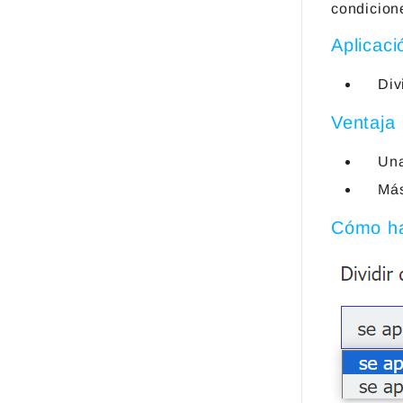
condicion
Aplicaci
Div
Ventaja
Una
Más
Cómo ha