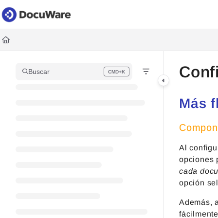
Documentation Index
Fetch the complete documentation index at:
https://knowledgec
Use this file to discover all available pages before exploring fur
Conf
Buscar
CMD+K
Press CMD+K to open search
Más f
Compone
Al config
opciones 
cada doc
opción se
Además, a
fácilmente