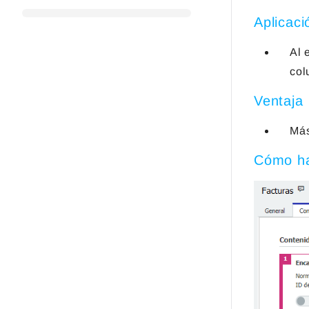
Aplicaci
Al 
col
Ventaja
Más
Cómo ha