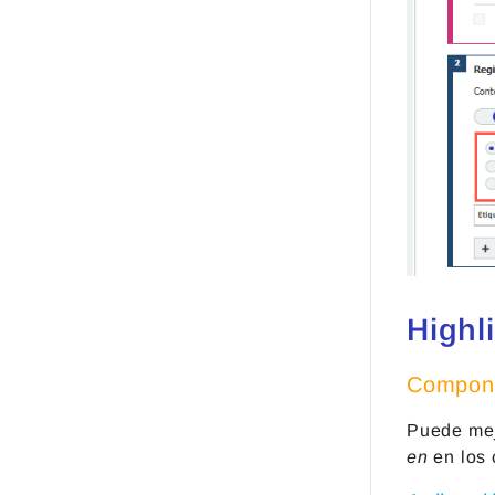
Highl
Compone
Puede mej
en
en los