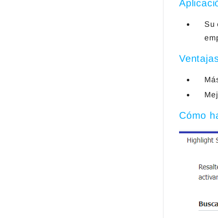
Aplicaci
Su 
emp
Ventaja
Más
Mej
Cómo ha