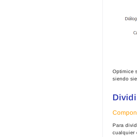
Optimice 
siendo si
Divid
Compone
Para divid
cualquier 