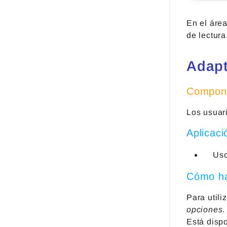
En el áre
de lectura
Adapt
Compone
Los usuar
Aplicaci
Uso
Cómo ha
Para util
opciones
.
Está disp