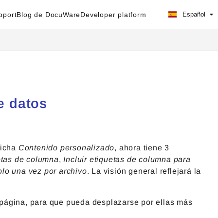
pport
Blog de DocuWare
Developer platform
Español
e datos
ficha
Contenido personalizado
, ahora tiene 3
uetas de columna
,
Incluir etiquetas de columna para
olo una vez por archivo
. La visión general reflejará la
página, para que pueda desplazarse por ellas más