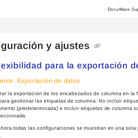
DocuWare Su
enter.docuware.com/llms.txt
ther.
iguración y ajustes
lexibilidad para la exportación d
nte: Exportación de datos
urar la exportación de los encabezados de columna en la 
para gestionar las etiquetas de columna:
No incluir etiq
umento
(predeterminada) e
Incluir etiquetas de columna s
leccionada.
hora todas las configuraciones se muestran en una sola 
.