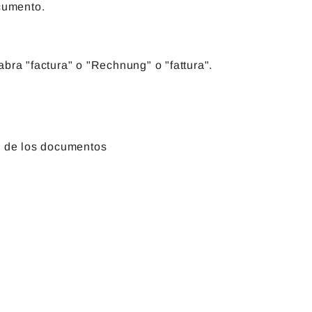
cumento.
bra "factura" o "Rechnung" o "fattura".
do de los documentos