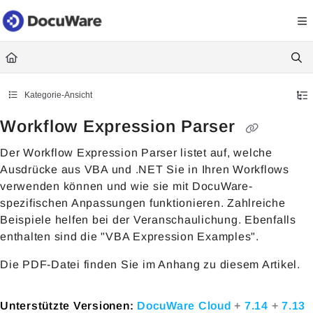
Documentation Index
Fetch the complete documentation index at:
https://knowledgecenter
Use this file to discover all available pages before exploring further.
Kategorie-Ansicht
Workflow Expression Parser
Der Workflow Expression Parser listet auf, welche
Ausdrücke aus VBA und .NET Sie in Ihren Workflows
verwenden können und wie sie mit DocuWare-
spezifischen Anpassungen funktionieren. Zahlreiche
Beispiele helfen bei der Veranschaulichung. Ebenfalls
enthalten sind die "VBA Expression Examples".
Die PDF-Datei finden Sie im Anhang zu diesem Artikel.
Unterstützte Versionen:
DocuWare Cloud
+
7.14
+
7.13