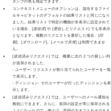
タンプの色も指定できます。
コンテキストメニューのオプションは、該当するファイ
ルキャビネットのデフォルトの結果リストと同じになり
ました。結果リストで特定の機能が非表示に設定されて
いる場合、[
送信済
] や [
受信したリクエスト
] でも非表示
となります。複数のリクエストを選択した場合、[
印
刷
]、[
ダウンロード
]、[
メールで共有
] は利用できませ
ん。
[
送信済みリクエスト
] では、概要に次の 2 つの新しい列
が追加されました。
- ユーザー: リクエストが割り当てられたユーザーを一覧
で表示します。
- ディシジョン: そのユーザーが行ったディシジョンを表
示します。
[
送信済みリクエスト
] では、ユーザーへのメール通知を
無効にできます。さらに、前回の設定が常に保存される
ようになったので、例えば、前回のテキストをそのまま