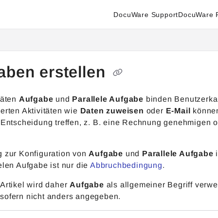
DocuWare Support
DocuWare P
enter.docuware.com/llms.txt
ther.
aben erstellen
täten
Aufgabe
und
Parallele Aufgabe
binden Benutzerkak
erten Aktivitäten wie
Daten zuweisen
oder
E-Mail
können
e Entscheidung treffen, z. B. eine Rechnung genehmigen o
g zur Konfiguration von
Aufgabe
und
Parallele Aufgabe
i
elen Aufgabe ist nur die
Abbruchbedingung
.
Artikel wird daher
Aufgabe
als allgemeiner Begriff verwe
 sofern nicht anders angegeben.