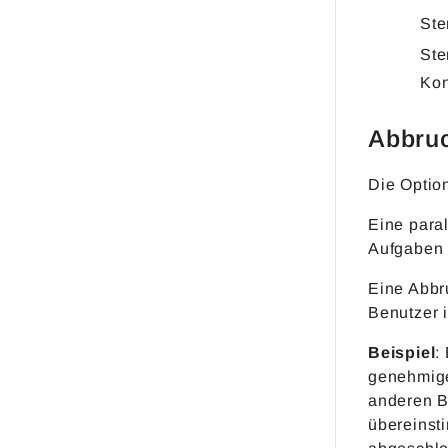
Ste
Ste
Kon
Abbru
Die Optio
Eine paral
Aufgaben 
Eine Abbr
Benutzer 
Beispiel
:
genehmige
anderen B
übereinsti