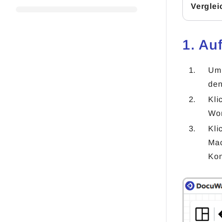
Verglei
1. Au
Um 
de
Kli
Wor
Kli
Mac
Kon