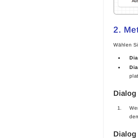
2. Me
Wählen Si
Dia
Dia
pla
Dialog
We
de
Dialog