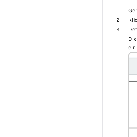
Geh
Kli
Def
Die
ein