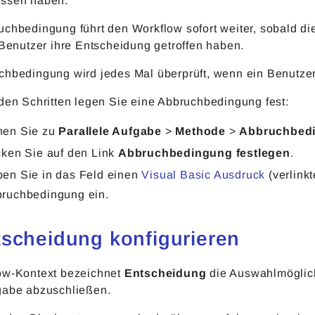
ssen haben.
chbedingung führt den Workflow sofort weiter, sobald die
 Benutzer ihre Entscheidung getroffen haben.
chbedingung wird jedes Mal überprüft, wenn ein Benutzer 
nden Schritten legen Sie eine Abbruchbedingung fest:
en Sie zu
Parallele Aufgabe
>
Methode
>
Abbruchbedi
cken Sie auf den Link
Abbruchbedingung festlegen
.
en Sie in das Feld einen
Visual Basic Ausdruck
(verlinkt
ruchbedingung ein.
tscheidung konfigurieren
ow-Kontext bezeichnet
Entscheidung
die Auswahlmöglichk
gabe abzuschließen.