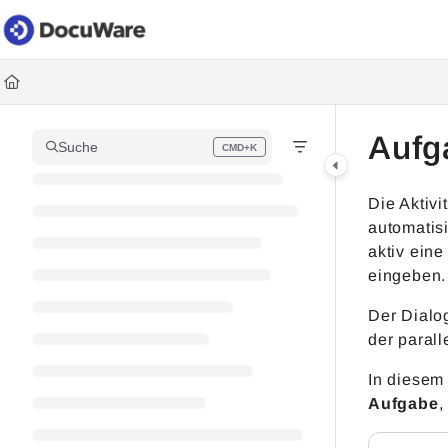
Documentation Index
Fetch the complete documentation index at:
https://knowledgec
Use this file to discover all available pages before exploring fur
Aufg
Suche
CMD+K
Press CMD+K to open search
Die Aktivi
automatisi
aktiv ein
eingeben.
Der Dialo
der parall
In diesem 
Aufgabe
,