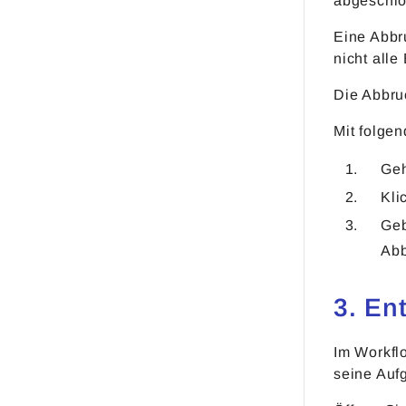
abgeschlo
Eine Abbru
nicht alle
Die Abbru
Mit folge
Geh
Kli
Geb
Abb
3. En
Im Workfl
seine Auf